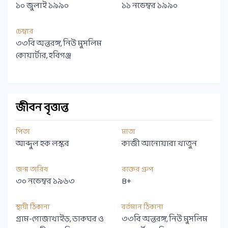
১০ জুলাই ১৯৯০
১১ নভেম্বর ১৯৯০
চেম্বার
৩৩বি অন্তরঙ্গ, নিউ মুসলিম
কোয়ার্টার, হবিগঞ্জ
জীবন বৃত্তান্ত
পিতা
মাতা
আব্দুল হক লস্কর
কাজী আনোয়ারা খাতুন
জন্ম তারিখ
রক্তের গ্রুপ
৩০ নভেম্বর ১৯৬৩
B+
স্থায়ী ঠিকানা
বর্তমান ঠিকানা
গ্রাম-গোজাখাইড়, ডাকঘর ও
৩৩বি অন্তরঙ্গ, নিউ মুসলিম