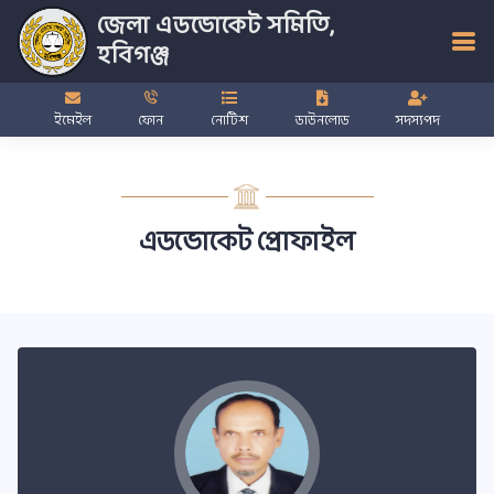
জেলা এডভোকেট সমিতি,
হবিগঞ্জ
ইমেইল
ফোন
নোটিশ
ডাউনলোড
সদস্যপদ
এডভোকেট প্রোফাইল