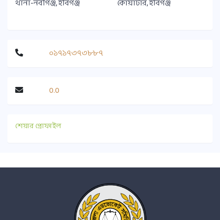
থানা-নবীগঞ্জ, হবিগঞ্জ
কোয়ার্টার, হবিগঞ্জ
০১৭১৭৩৭৩৮৮৭
0.0
শেয়ার প্রোফাইল