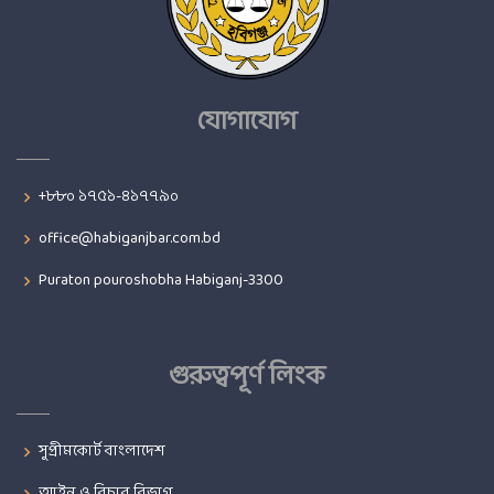
যোগাযোগ
+৮৮০ ১৭৫১-৪১৭৭৯০
office@habiganjbar.com.bd
Puraton pouroshobha Habiganj-3300
গুরুত্বপূর্ণ লিংক
সুপ্রীমকোর্ট বাংলাদেশ
আইন ও বিচার বিভাগ