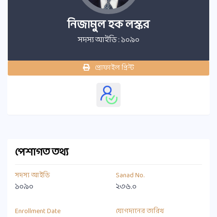
নিজামুল হক লস্কর
সদস্য আইডি : ১০৯০
প্রোফাইল প্রিন্ট
পেশাগত তথ্য
সদস্য আইডি
Sanad No.
১০৯০
২৩৬.০
Enrollment Date
যোগদানের তারিখ