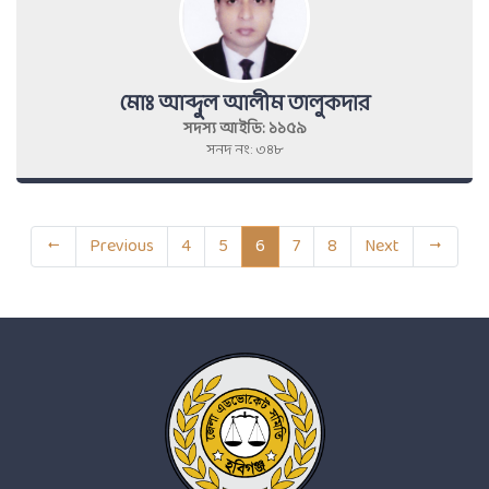
মোঃ আব্দুল আলীম তালুকদার
সদস্য আইডি: ১১৫৯
সনদ নং: ৩৪৮
Previous
4
5
6
7
8
Next