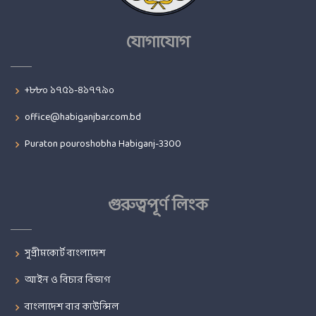
যোগাযোগ
+৮৮০ ১৭৫১-৪১৭৭৯০
office@habiganjbar.com.bd
Puraton pouroshobha Habiganj-3300
গুরুত্বপূর্ণ লিংক
সুপ্রীমকোর্ট বাংলাদেশ
আইন ও বিচার বিভাগ
বাংলাদেশ বার কাউন্সিল