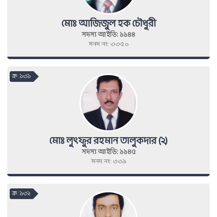
মোঃ আজিজুল হক চৌধুরী
সদস্য আইডি: ১১৪৪
সনদ নং: ৩৩৫.০
ক্র : ১৩১
মোঃ লুৎফুর রহমান তালুকদার (২)
সদস্য আইডি: ১১৪৫
সনদ নং: ৩৩৯
ক্র : ১৩২