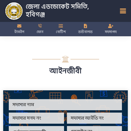
জেলা এডভোকেট সমিতি,
হবিগঞ্জ
ইমেইল
ফোন
নোটিশ
ডাউনলোড
সদস্যপদ
আইনজীবী