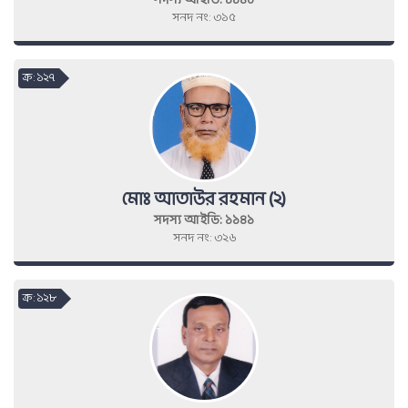
সদস্য আইডি: ১১৪০
সনদ নং: ৩১৫
ক্র : ১২৭
মোঃ আতাউর রহমান (২)
সদস্য আইডি: ১১৪১
সনদ নং: ৩২৬
ক্র : ১২৮