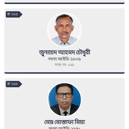
ক্র : ১২৫
জুনায়েদ আহমদ চৌধুরী
সদস্য আইডি: ১১৩৯
সনদ নং: ৩২১
ক্র : ১২৬
মোঃ মোস্তাফা মিয়া