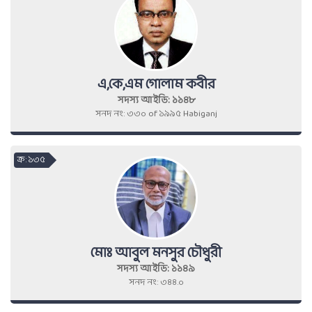
এ,কে,এম গোলাম কবীর
সদস্য আইডি: ১১৪৮
সনদ নং: ৩৩০ of ১৯৯৫ Habiganj
ক্র : ১৩৫
মোঃ আবুল মনসুর চৌধুরী
সদস্য আইডি: ১১৪৯
সনদ নং: ৩৪৪.০