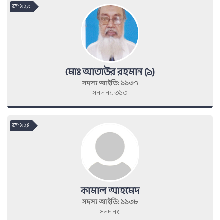
ক্র : ১২৩
মোঃ আতাউর রহমান (১)
সদস্য আইডি: ১১৩৭
সনদ নং: ৩১৩
ক্র : ১২৪
কামাল আহমেদ
সদস্য আইডি: ১১৩৮
সনদ নং: