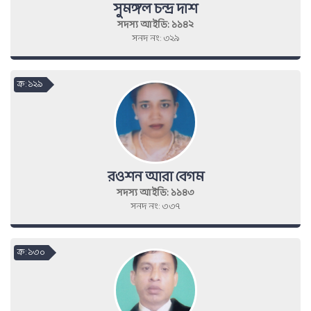
সুমঙ্গল চন্দ্র দাশ
সদস্য আইডি: ১১৪২
সনদ নং: ৩২৯
ক্র : ১২৯
রওশন আরা বেগম
সদস্য আইডি: ১১৪৩
সনদ নং: ৩৩৭
ক্র : ১৩০