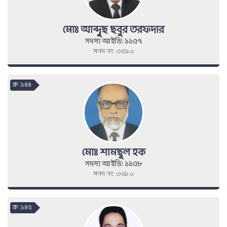
মোঃ আব্দুছ ছবুর তরফদার
সদস্য আইডি: ১১৫৭
সনদ নং: ৩৫৯.০
ক্র : ১৪৪
মোঃ শামছুল হক
সদস্য আইডি: ১১৫৮
সনদ নং: ৩৬১.০
ক্র : ১৪৫