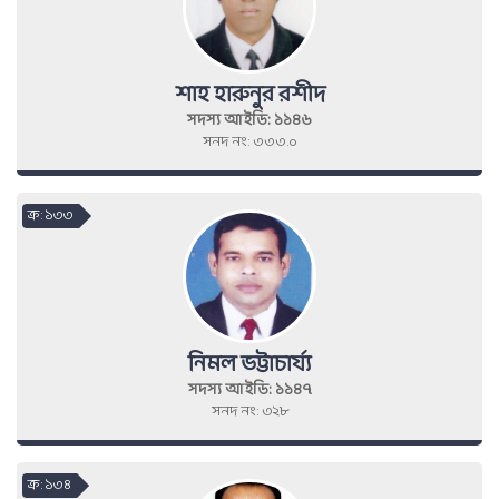
শাহ হারুনুর রশীদ
সদস্য আইডি: ১১৪৬
সনদ নং: ৩৩৩.০
ক্র : ১৩৩
নিমল ভট্টাচার্য্য
সদস্য আইডি: ১১৪৭
সনদ নং: ৩২৮
ক্র : ১৩৪