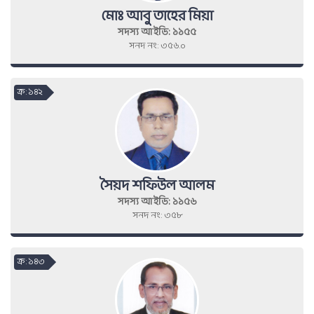
মোঃ আবু তাহের মিয়া
সদস্য আইডি: ১১৫৫
সনদ নং: ৩৫৬.০
ক্র : ১৪২
সৈয়দ শফিউল আলম
সদস্য আইডি: ১১৫৬
সনদ নং: ৩৫৮
ক্র : ১৪৩