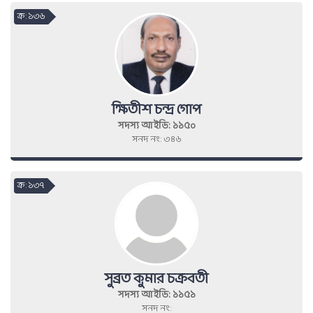
ক্র : ১৩৬
ক্ষিতীশ চন্দ্র গোপ
সদস্য আইডি: ১১৫০
সনদ নং: ৩৪৬
ক্র : ১৩৭
সুব্রত কুমার চক্রবতী
সদস্য আইডি: ১১৫১
সনদ নং: