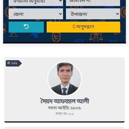
অনুসন্ধান
ক্র : ১২২
সৈয়দ আফজাল আলী
সদস্য আইডি: ১১৩৬
সনদ নং: ০.০