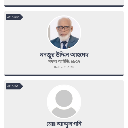
ক্র : ১৩৮
মনজুর উদ্দিন আহমেদ
সদস্য আইডি: ১১৫২
সনদ নং: ৩৩৪
ক্র : ১৩৯
মোঃ আব্দুল গনি