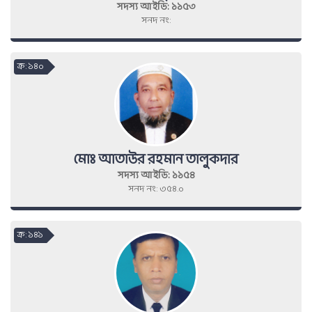
সদস্য আইডি: ১১৫৩
সনদ নং:
ক্র : ১৪০
মোঃ আতাউর রহমান তালুকদার
সদস্য আইডি: ১১৫৪
সনদ নং: ৩৫৪.০
ক্র : ১৪১