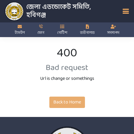
জেলা এডভোকেট সমিতি,
হবিগঞ্জ
ইমেইল
ফোন
নোটিশ
ডাউনলোড
সদস্যপদ
400
Bad request
Url is change or somethings
Back to Home