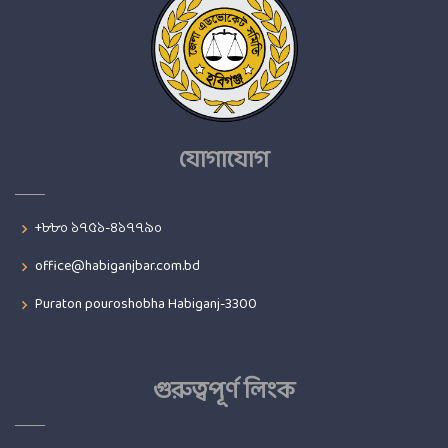
যোগাযোগ
+৮৮০ ১৭৫১-৪১৭৭৯০
office@habiganjbar.com.bd
Puraton pouroshobha Habiganj-3300
গুরুত্বপূর্ণ লিংক