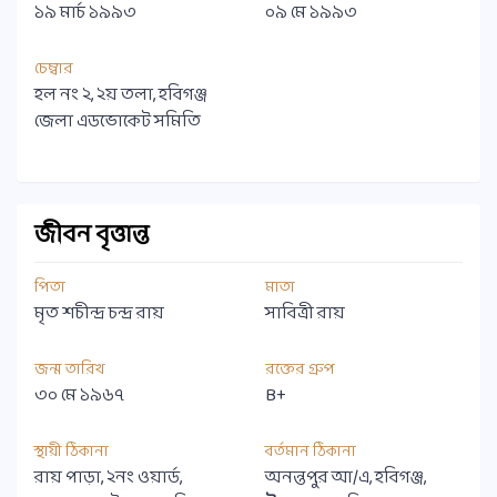
১৯ মার্চ ১৯৯৩
০৯ মে ১৯৯৩
চেম্বার
হল নং ২, ২য় তলা, হবিগঞ্জ
জেলা এডভোকেট সমিতি
জীবন বৃত্তান্ত
পিতা
মাতা
মৃত শচীন্দ্র চন্দ্র রায়
সাবিত্রী রায়
জন্ম তারিখ
রক্তের গ্রুপ
৩০ মে ১৯৬৭
B+
স্থায়ী ঠিকানা
বর্তমান ঠিকানা
রায় পাড়া, ২নং ওয়ার্ড,
অনন্তপুর আ/এ, হবিগঞ্জ,