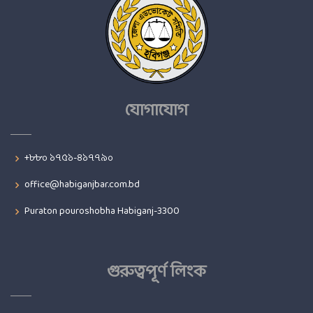
যোগাযোগ
+৮৮০ ১৭৫১-৪১৭৭৯০
office@habiganjbar.com.bd
Puraton pouroshobha Habiganj-3300
গুরুত্বপূর্ণ লিংক