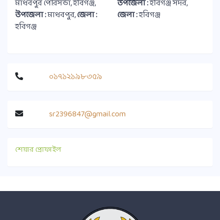
মাধবপুর পৌরসভা, হবিগঞ্জ,
উপজেলা :
হবিগঞ্জ সদর,
উপজেলা :
মাধবপুর,
জেলা :
জেলা :
হবিগঞ্জ
হবিগঞ্জ
০১৭১২১৯৮৩৫৯
sr2396847@gmail.com
শেয়ার প্রোফাইল