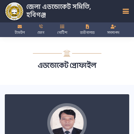
জেলা এডভোকেট সমিতি,
হবিগঞ্জ
ইমেইল
ফোন
নোটিশ
ডাউনলোড
সদস্যপদ
এডভোকেট প্রোফাইল