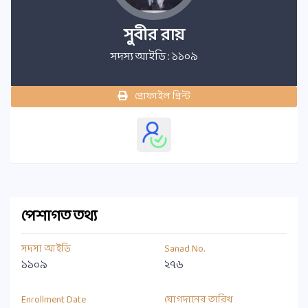
সুবীর রায়
সদস্য আইডি : ১১০৯
প্রোফাইল প্রিন্ট
পেশাগত তথ্য
সদস্য আইডি
Sanad No.
১১০৯
২৭৬
Enrollment Date
যোগদানের তারিখ