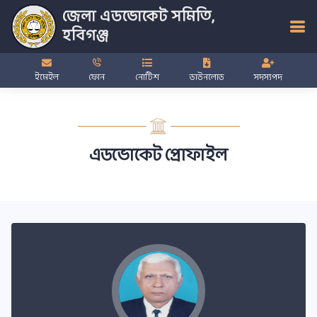
জেলা এডভোকেট সমিতি,
হবিগঞ্জ
ইমেইল
ফোন
নোটিশ
ডাউনলোড
সদস্যপদ
এডভোকেট প্রোফাইল