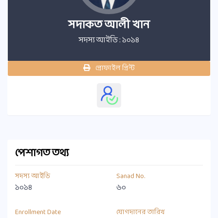
সদাকত আলী খান
সদস্য আইডি : ১০১৪
প্রোফাইল প্রিন্ট
পেশাগত তথ্য
সদস্য আইডি
Sanad No.
১০১৪
৬০
Enrollment Date
যোগদানের তারিখ