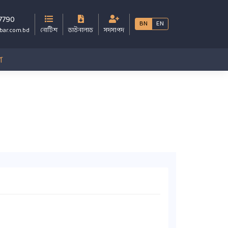
7790
BN
EN
bar.com.bd
নোটিশ
ডাউনলোড
সদস্যপদ
গ