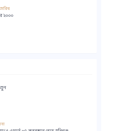
তারিখ
্বর ২০০০
তুন
ানা