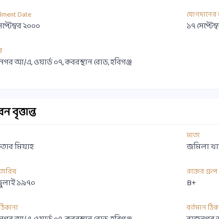
llment Date
যোগদানের 
েপ্টেম্বর ২০০০
১৭ সেপ্টেম
র
গর আ/এ, ওয়ার্ড ০৭, কবরস্থান রোড, হবিগঞ্জ
 বৃত্তান্ত
মাতা
াব মিয়াহ
জমিলা খা
 তারিখ
রক্তের গ্রুপ
জুলাই ১৯৭০
B+
ী ঠিকানা
বর্তমান ঠিক