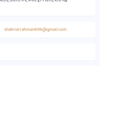
এ, ওয়ার্ড ০৭, কবরস্থান রোড, হবিগঞ্জ
shahriarrahman696@gmail.com
কুইক লিংক
সদস্য ডাইরেক্টরি
কার্যনির্বাহী কমিটি