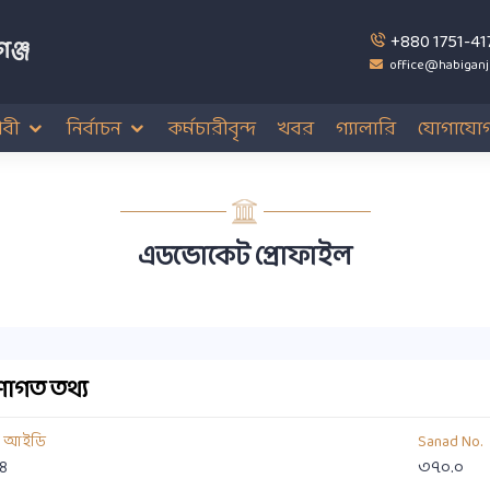
+880 1751-41
ঞ্জ
office@habiganj
বী
নির্বাচন
কর্মচারীবৃন্দ
খবর
গ্যালারি
যোগাযো
এডভোকেট প্রোফাইল
াগত তথ্য
য আইডি
Sanad No.
৪
৩৭০.০