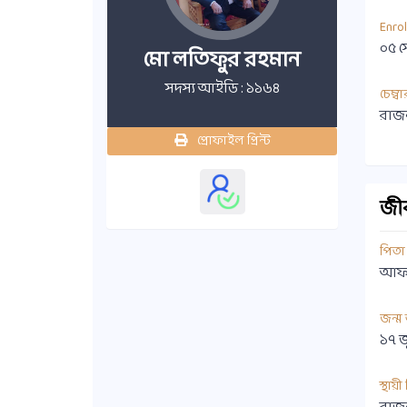
Enro
০৫ স
মো লতিফুর রহমান
সদস্য আইডি : ১১৬৪
চেম্বা
রাজন
প্রোফাইল প্রিন্ট
জীবন
পিতা
আফত
জন্ম
১৭ 
স্থায়