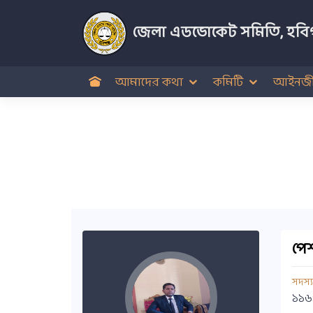
জেলা এডভোকেট সমিতি, হবিগ
আমাদের কথা
কমিটি
আইনজী
পেশ
সদস্
১১৬