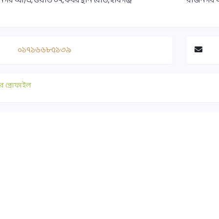
গর আ/এ, ওয়ার্ড ০৭, কবরস্থান রোড, হবিগঞ্জ
রাজনগর আ/
০১৭১৬৬৮৫১৩৯
র প্রোফাইল
াযোগ
গুরুত্বপূর্ণ লিংক
০ ১৭৫১-৪১৭৭৯০
সুপ্রীমকোর্ট বাংলাদেশ
ice@habiganjbar.com.bd
আইন ও বিচার বিভাগ