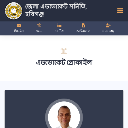
জেলা এডভোকেট সমিতি,
হবিগঞ্জ
ইমেইল
ফোন
নোটিশ
ডাউনলোড
সদস্যপদ
এডভোকেট প্রোফাইল