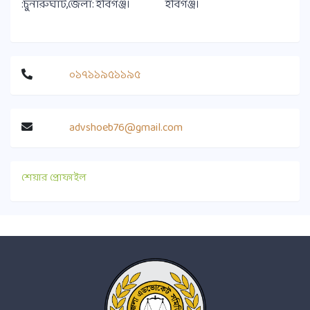
:চুনারুঘাট,জেলা: হবিগঞ্জ।
হবিগঞ্জ।
০১৭১১৯৫১১৯৫
advshoeb76@gmail.com
শেয়ার প্রোফাইল