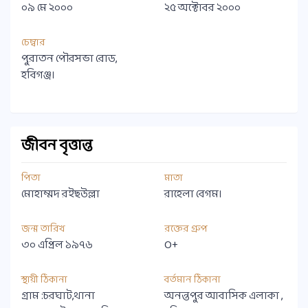
০৯ মে ২০০০
২৫ অক্টোবর ২০০০
চেম্বার
পুরাতন পৌরসভা রোড,
হবিগঞ্জ।
জীবন বৃত্তান্ত
পিতা
মাতা
মোহাম্মদ রইছউল্লা
রাহেলা বেগম।
জন্ম তারিখ
রক্তের গ্রুপ
৩০ এপ্রিল ১৯৭৬
O+
স্থায়ী ঠিকানা
বর্তমান ঠিকানা
গ্রাম :চরঘাট,থানা
অনন্তপুর আবাসিক এলাকা ,