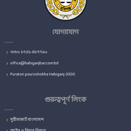
যোগাযোগ
+৮৮০ ১৭৫১-৪১৭৭৯০
office@habiganjbar.com.bd
Puraton pouroshobha Habiganj-3300
গুরুত্বপূর্ণ লিংক
সুপ্রীমকোর্ট বাংলাদেশ
আইন ও বিচার বিভাগ