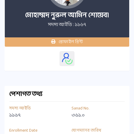
মোহাম্মদ নুরুল আমিন শোয়েব।
সদস্য আইডি : ১১৬৭
প্রোফাইল প্রিন্ট
পেশাগত তথ্য
সদস্য আইডি
Sanad No.
১১৬৭
৩৬১.০
Enrollment Date
যোগদানের তারিখ