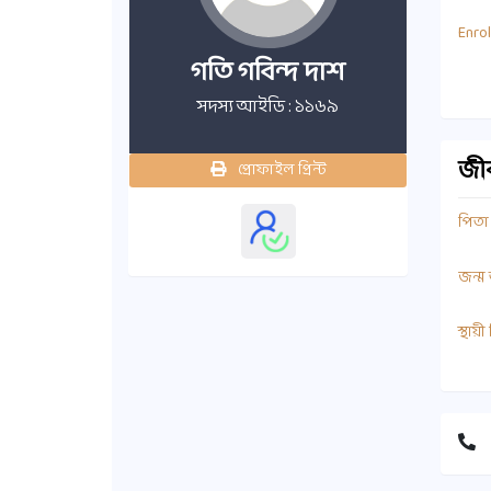
Enro
গতি গবিন্দ দাশ
সদস্য আইডি : ১১৬৯
জীবন
প্রোফাইল প্রিন্ট
পিতা
জন্ম
স্থায়