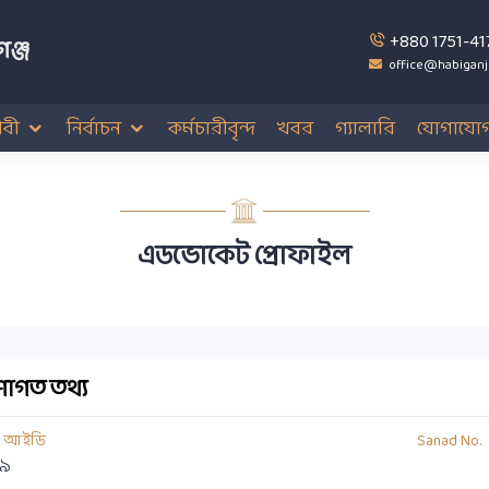
+880 1751-41
ঞ্জ
office@habiganj
বী
নির্বাচন
কর্মচারীবৃন্দ
খবর
গ্যালারি
যোগাযো
এডভোকেট প্রোফাইল
াগত তথ্য
য আইডি
Sanad No.
৯