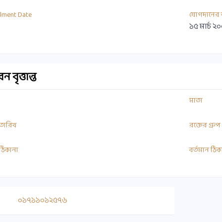
llment Date
যোগদানের 
১৫ মার্চ ২
 বৃত্তান্ত
মাতা
 তারিখ
রক্তের গ্রুপ
ী ঠিকানা
বর্তমান ঠিক
০১৭১১০১২৫৭৬