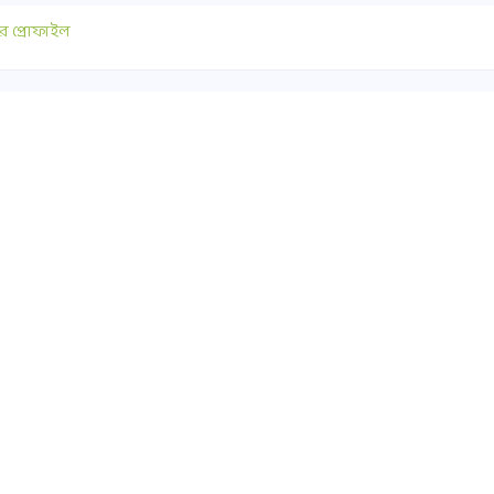
র প্রোফাইল
াযোগ
গুরুত্বপূর্ণ লিংক
০ ১৭৫১-৪১৭৭৯০
সুপ্রীমকোর্ট বাংলাদেশ