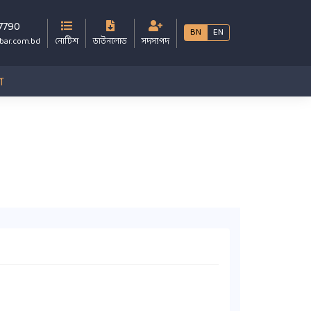
7790
BN
EN
bar.com.bd
নোটিশ
ডাউনলোড
সদস্যপদ
গ