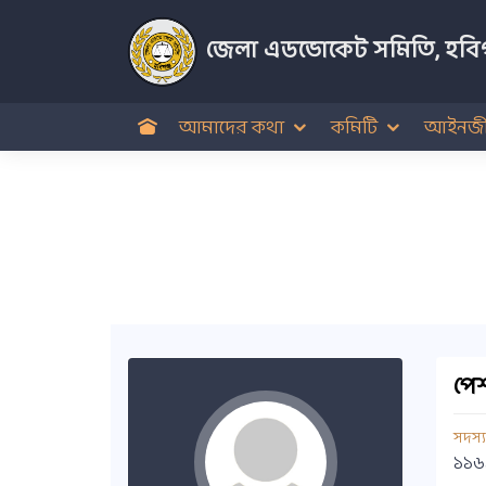
জেলা এডভোকেট সমিতি, হবিগ
আমাদের কথা
কমিটি
আইনজী
পেশ
সদস্
১১৬