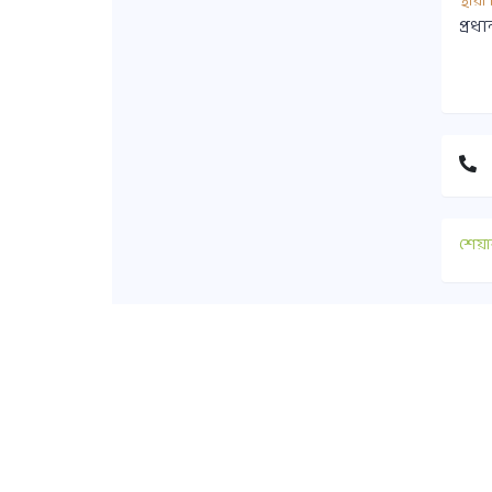
স্থায়
প্রধ
শেয়া
যোগ
+৮৮