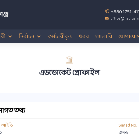
+880 1751-41
ঞ্জ
office@habiganj
বী
নির্বাচন
কর্মচারীবৃন্দ
খবর
গ্যালারি
যোগাযো
এডভোকেট প্রোফাইল
াগত তথ্য
য আইডি
Sanad No.
০
৩৭৬