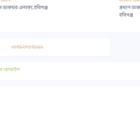
ী ঠিকানা
বর্তমান ঠিক
ান ডাকঘর এলাকা, হবিগঞ্জ
প্রধান ডা
হবিগঞ্জ
০১৭১২৭৬৭১৯১
র প্রোফাইল
াযোগ
গুরুত্বপূর্ণ লিংক
০ ১৭৫১-৪১৭৭৯০
সুপ্রীমকোর্ট বাংলাদেশ