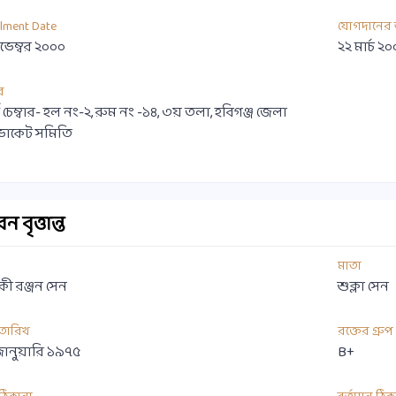
llment Date
যোগদানের 
ভেম্বর ২০০০
২২ মার্চ ২
র
ট চেম্বার- হল নং-২, রুম নং -১৪, ৩য় তলা, হবিগঞ্জ জেলা
োকেট সমিতি
 বৃত্তান্ত
মাতা
ী রঞ্জন সেন
শুক্লা সেন
 তারিখ
রক্তের গ্রুপ
জানুয়ারি ১৯৭৫
B+