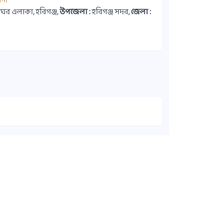
ানা
কঘর এলাকা, হবিগঞ্জ,
উপজেলা :
হবিগঞ্জ সদর,
জেলা :
কুইক লিংক
সদস্য ডাইরেক্টরি