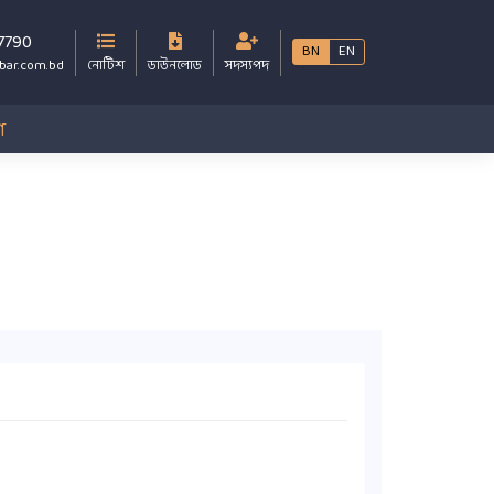
7790
BN
EN
bar.com.bd
নোটিশ
ডাউনলোড
সদস্যপদ
গ