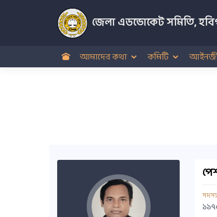
জেলা এডভোকেট সমিতি, হবিগ
আমাদের কথা
কমিটি
আইনজী
পেশ
সদস্
১১৭