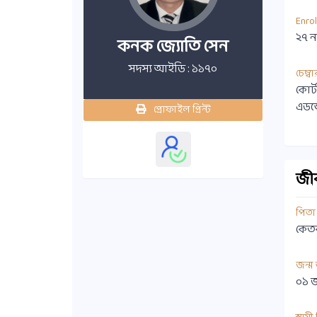
Enro
২৭ ন
কনক জ্যোতি সেন
সদস্য আইডি : ১১৭০
চেম্বা
কোর্
এডভ
প্রোফাইল প্রিন্ট
জীবন
পিতা
কেতক
জন্ম
০১ 