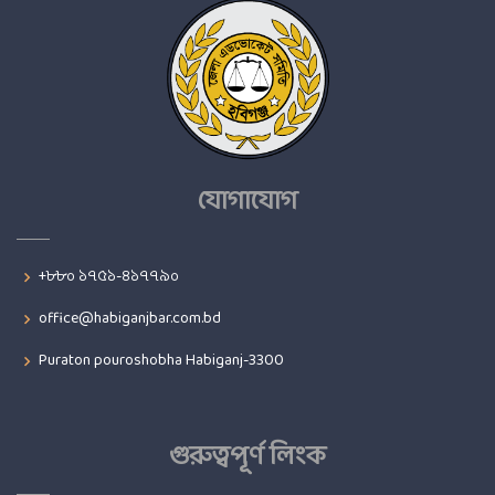
যোগাযোগ
+৮৮০ ১৭৫১-৪১৭৭৯০
office@habiganjbar.com.bd
Puraton pouroshobha Habiganj-3300
গুরুত্বপূর্ণ লিংক