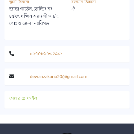
স্থায়ী ঠিকানা
বর্তমান ঠিকানা
জাজ গার্ডেন, হোল্ডিং নং
ঐ
৪৫২০, দক্ষিন শ্যামলী আ/এ,
পোঃ ও জেলা - হবিগঞ্জ
০১৭৫৮২৫৩৬৯৯
dewanzakaria20@gmail.com
শেয়ার প্রোফাইল