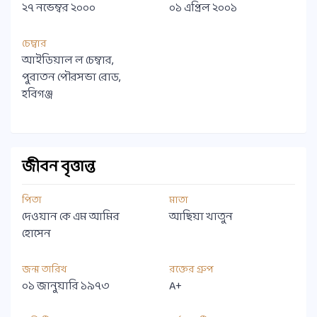
২৭ নভেম্বর ২০০০
০১ এপ্রিল ২০০১
চেম্বার
আইডিয়াল ল চেম্বার,
পুরাতন পৌরসভা রোড,
হবিগঞ্জ
জীবন বৃত্তান্ত
পিতা
মাতা
দেওয়ান কে এম আমির
আছিয়া খাতুন
হোসেন
জন্ম তারিখ
রক্তের গ্রুপ
০১ জানুয়ারি ১৯৭৩
A+