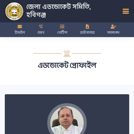
জেলা এডভোকেট সমিতি,
হবিগঞ্জ
ইমেইল
ফোন
নোটিশ
ডাউনলোড
সদস্যপদ
এডভোকেট প্রোফাইল