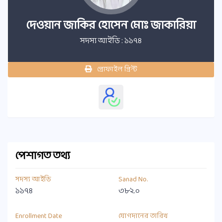
দেওয়ান জাকির হোসেন মোঃ জাকারিয়া
সদস্য আইডি : ১১৭৪
প্রোফাইল প্রিন্ট
পেশাগত তথ্য
সদস্য আইডি
Sanad No.
১১৭৪
৩৮২.০
Enrollment Date
যোগদানের তারিখ