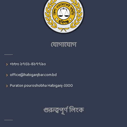
যোগাযোগ
+৮৮০ ১৭৫১-৪১৭৭৯০
office@habiganjbar.com.bd
Puraton pouroshobha Habiganj-3300
গুরুত্বপূর্ণ লিংক