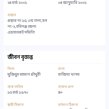
২৪ মার্চ ২০০১
০৪ জানুয়ারি ২০০১
চেম্বার
চেম্বার নং ১৫, ৩য় তলা, হল
নং-২, হবিগঞ্জ জেলা
এডভোকেট সমিতি
জীবন বৃত্তান্ত
পিতা
মাতা
মুজিবুর রহমান চৌধুরী
রাজিয়া খানম
জন্ম তারিখ
রক্তের গ্রুপ
১৫ মার্চ ১৯৭০
B+
স্থায়ী ঠিকানা
বর্তমান ঠিকানা