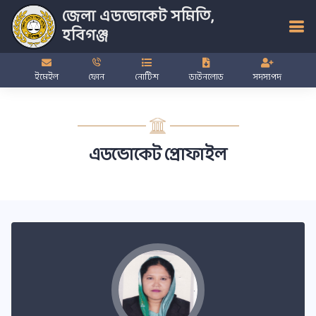
জেলা এডভোকেট সমিতি,
হবিগঞ্জ
ইমেইল
ফোন
নোটিশ
ডাউনলোড
সদস্যপদ
এডভোকেট প্রোফাইল