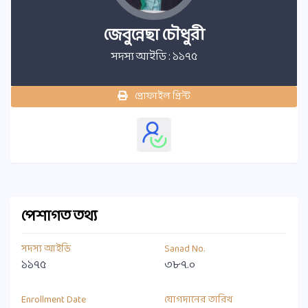
জেবুন্নেছা চৌধুরী
সদস্য আইডি : ১১৭৫
প্রোফাইল প্রিন্ট
পেশাগত তথ্য
সদস্য আইডি
Sanad No.
১১৭৫
৩৮৭.০
Enrollment Date
যোগদানের তারিখ