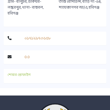
গ্রাম- বালুচর, ডাকঘর-
তাজ রেসিডেন্স, বাড়ি নং-৬৪,
লস্করপুর, থানা- বাহুবল,
শায়েস্তানগর আ/এ, হবিগঞ্জ
হবিগঞ্জ
০১৭১২৯৭৩৬৫৮
0.0
শেয়ার প্রোফাইল