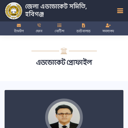
জেলা এডভোকেট সমিতি,
হবিগঞ্জ
ইমেইল
ফোন
নোটিশ
ডাউনলোড
সদস্যপদ
এডভোকেট প্রোফাইল