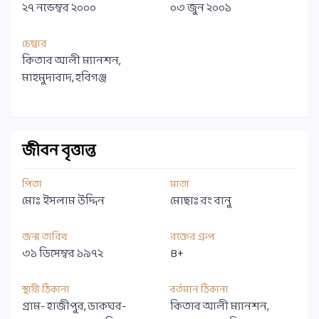
২৭ নভেম্বর ২০০০
০৩ জুন ২০০১
চেম্বার
কিতাব আলী ম্যানশন,
মাহমুদাবাদ, হবিগঞ্জ
জীবন বৃত্তান্ত
পিতা
মাতা
মোঃ ইসলাম উদ্দিন
মোছাঃ রং বানু
জন্ম তারিখ
রক্তের গ্রুপ
৩১ ডিসেম্বর ১৯৭২
B+
স্থায়ী ঠিকানা
বর্তমান ঠিকানা
গ্রাম- হাজীপুর, ডাকঘর-
কিতাব আলী ম্যানশন,