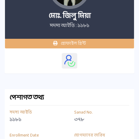
মোঃ. জিলু মিয়া
সদস্য আইডি : ১১৮১
প্রোফাইল প্রিন্ট
পেশাগত তথ্য
সদস্য আইডি
Sanad No.
১১৮১
৩৭৮
Enrollment Date
যোগদানের তারিখ