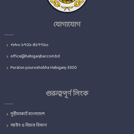
যোগাযোগ
+৮৮০ ১৭৫১-৪১৭৭৯০
office@habiganjbar.com.bd
Puraton pouroshobha Habiganj-3300
গুরুত্বপূর্ণ লিংক
সুপ্রীমকোর্ট বাংলাদেশ
আইন ও বিচার বিভাগ