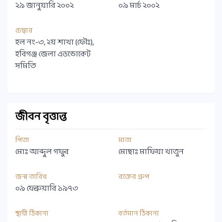
২৯ জানুয়ারি ২০০২
০৯ মার্চ ২০০২
চেম্বার
হল নং-৩, ২য় শাখা (ফৌঃ),
হবিগঞ্জ জেলা এডভোকেট
সমিতি
জীবন বৃত্তান্ত
পিতা
মাতা
মোঃ আব্দুল গফুর
মোছাঃ মাফিয়া খাতুন
জন্ম তারিখ
রক্তের গ্রুপ
০৯ ফেব্রুয়ারি ১৯৭৩
স্থায়ী ঠিকানা
বর্তমান ঠিকানা