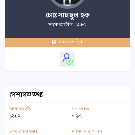
মোঃ সামছুল হক
সদস্য আইডি : ১১৮২
প্রোফাইল প্রিন্ট
পেশাগত তথ্য
সদস্য আইডি
Sanad No.
১১৮২
৩৯৭
Enrollment Date
যোগদানের তারিখ