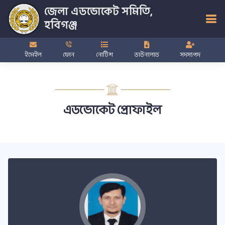
জেলা এডভোকেট সমিতি,
হবিগঞ্জ
ইমেইল
ফোন
নোটিশ
ডাউনলোড
সদস্যপদ
এডভোকেট প্রোফাইল