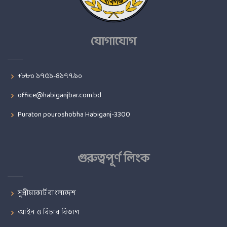
যোগাযোগ
+৮৮০ ১৭৫১-৪১৭৭৯০
office@habiganjbar.com.bd
Puraton pouroshobha Habiganj-3300
গুরুত্বপূর্ণ লিংক
সুপ্রীমকোর্ট বাংলাদেশ
আইন ও বিচার বিভাগ