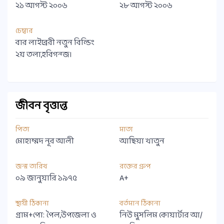
২১ আগস্ট ২০০৬
২৮ আগস্ট ২০০৬
চেম্বার
বার লাইব্রেরী নতুন বিল্ডিং
২য় তলা,হবিগন্জ।
জীবন বৃত্তান্ত
পিতা
মাতা
মোহাম্মদ নূর আলী
আছিয়া খাতুন
জন্ম তারিখ
রক্তের গ্রুপ
০৯ জানুয়ারি ১৯৭৫
A+
স্থায়ী ঠিকানা
বর্তমান ঠিকানা
গ্রাম+পো: পৈল,উপজেলা ও
নিউ মুসলিম কোয়ার্টার আ/