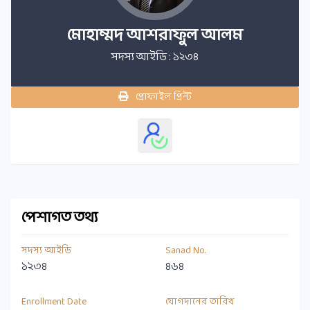
মোহাম্মদ আশরাফুল আলম
সদস্য আইডি : ১২৩৪
প্রোফাইল প্রিন্ট
পেশাগত তথ্য
সদস্য আইডি
Sanad No.
১২৩৪
৪৬৪
Enrollment Date
যোগদানের তারিখ