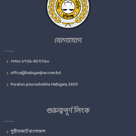
যোগাযোগ
+৮৮০ ১৭৫১-৪১৭৭৯০
office@habiganjbar.com.bd
Puraton pouroshobha Habiganj-3300
গুরুত্বপূর্ণ লিংক
সুপ্রীমকোর্ট বাংলাদেশ