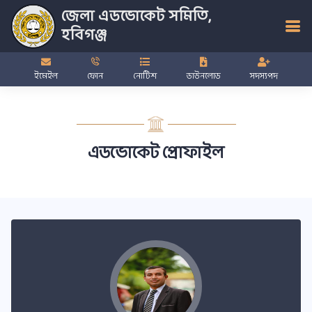
জেলা এডভোকেট সমিতি,
হবিগঞ্জ
ইমেইল
ফোন
নোটিশ
ডাউনলোড
সদস্যপদ
এডভোকেট প্রোফাইল