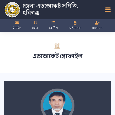
জেলা এডভোকেট সমিতি,
হবিগঞ্জ
ইমেইল
ফোন
নোটিশ
ডাউনলোড
সদস্যপদ
এডভোকেট প্রোফাইল