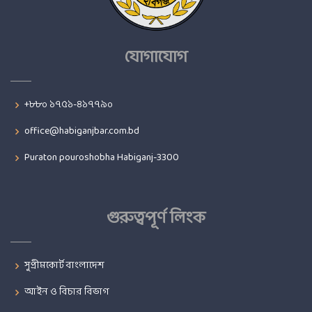
যোগাযোগ
+৮৮০ ১৭৫১-৪১৭৭৯০
office@habiganjbar.com.bd
Puraton pouroshobha Habiganj-3300
গুরুত্বপূর্ণ লিংক
সুপ্রীমকোর্ট বাংলাদেশ
আইন ও বিচার বিভাগ