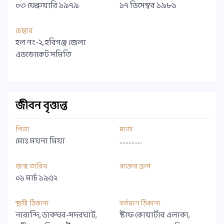
০৩ ফেব্রুয়ারি ১৯৭৯
১৭ ডিসেম্বর ১৯৮১
চেম্বার
হল নং-২, হবিগঞ্জ জেলা
এডভোকেট সমিতি
জীবন বৃত্তান্ত
পিতা
মাতা
মোঃ ময়না মিয়া
...............
জন্ম তারিখ
রক্তের গ্রুপ
০১ মার্চ ১৯৫২
স্থায়ী ঠিকানা
বর্তমান ঠিকানা
নারান্দি, ডাকঘর-সদরঘাট,
ষ্টাফ কোয়ার্টার এলাকা,