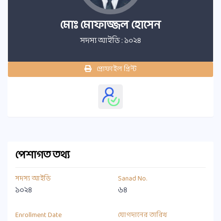
মোঃ মোফাজ্জল হোসেন
সদস্য আইডি : ১০২৪
প্রোফাইল প্রিন্ট
পেশাগত তথ্য
সদস্য আইডি
Sanad No.
১০২৪
৬৪
Enrollment Date
যোগদানের তারিখ