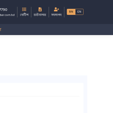
7790
BN
EN
bar.com.bd
নোটিশ
ডাউনলোড
সদস্যপদ
গ