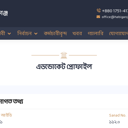
+880 1751-41
ঞ্জ
office@habiganj
বী
নির্বাচন
কর্মচারীবৃন্দ
খবর
গ্যালারি
যোগাযো
এডভোকেট প্রোফাইল
াগত তথ্য
য আইডি
Sanad No.
১
১১২.০