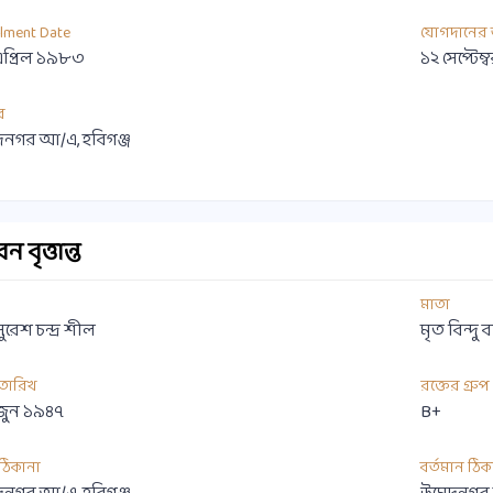
llment Date
যোগদানের 
এপ্রিল ১৯৮৩
১২ সেপ্টে
র
নগর আ/এ, হবিগঞ্জ
 বৃত্তান্ত
মাতা
ুরেশ চন্দ্র শীল
মৃত বিন্দু
 তারিখ
রক্তের গ্রুপ
জুন ১৯৪৭
B+
ী ঠিকানা
বর্তমান ঠিক