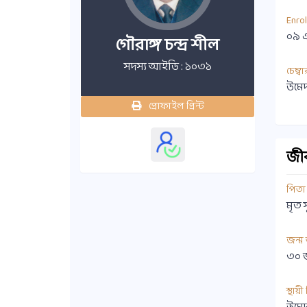
Enro
০৯ 
গৌরাঙ্গ চন্দ্র শীল
সদস্য আইডি : ১০৩১
চেম্বা
উমেদ
প্রোফাইল প্রিন্ট
জীবন
পিতা
মৃত স
জন্ম
৩০ 
স্থায়