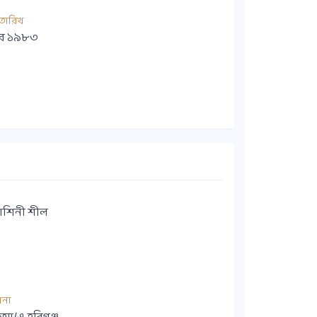
তারিখ
ম্বর ১৯৮৩
 বাশিনী শীল
ানা