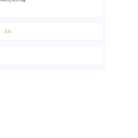
আ/এ, হবিগঞ্জ
0.0
কুইক লিংক
সদস্য ডাইরেক্টরি
কার্যনির্বাহী কমিটি