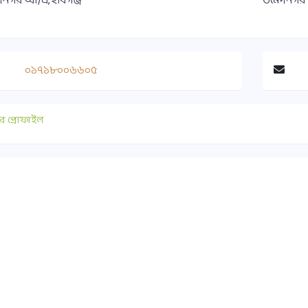
নগর আ/এ, হবিগঞ্জ
উমেদনগর 
০১৭১৮০০৬৬০৫
র প্রোফাইল
াযোগ
গুরুত্বপূর্ণ লিংক
০ ১৭৫১-৪১৭৭৯০
সুপ্রীমকোর্ট বাংলাদেশ
ice@habiganjbar.com.bd
আইন ও বিচার বিভাগ