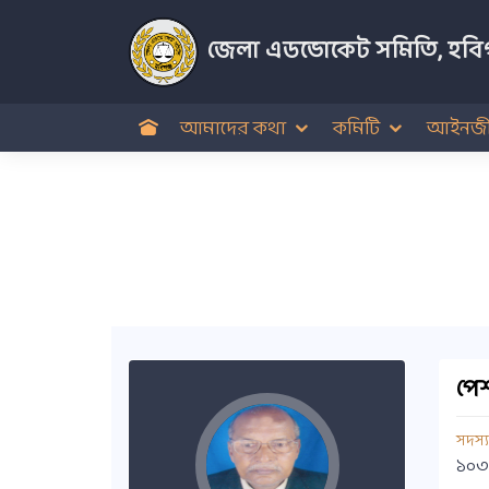
জেলা এডভোকেট সমিতি, হবিগ
আমাদের কথা
কমিটি
আইনজী
পেশ
সদস্
১০৩