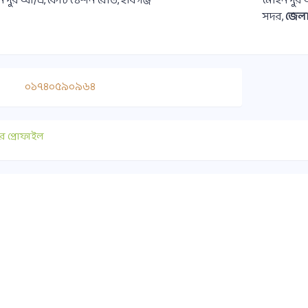
পুর আ/এ, কোর্ট ষ্টেশন রোড, হবিগঞ্জ
মোহনপুর আ/
সদর,
জেলা
০১৭৪০৫৯০৯৬৪
র প্রোফাইল
াযোগ
গুরুত্বপূর্ণ লিংক
০ ১৭৫১-৪১৭৭৯০
সুপ্রীমকোর্ট বাংলাদেশ
ice@habiganjbar.com.bd
আইন ও বিচার বিভাগ