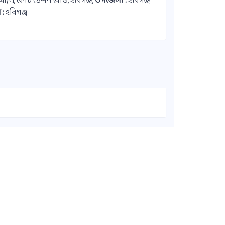
এ, কোর্ট ষ্টেশন রোড, হবিগঞ্জ,
উপজেলা :
হবিগঞ্জ
 :
হবিগঞ্জ
কুইক লিংক
সদস্য ডাইরেক্টরি
কার্যনির্বাহী কমিটি