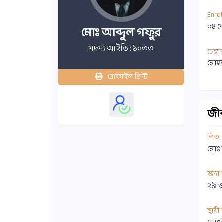
Enro
০৪ স
মোঃ আব্দুল গফুর
সদস্য আইডি : ১০৩৩
চেম্বা
মোহন
প্রোফাইল প্রিন্ট
জীবন
পিতা
মোঃ 
জন্ম
২৯ 
স্থায়