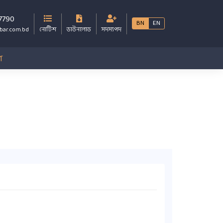
7790
BN
EN
bar.com.bd
নোটিশ
ডাউনলোড
সদস্যপদ
গ