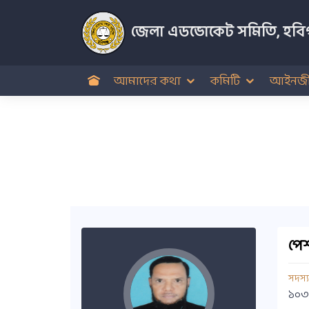
জেলা এডভোকেট সমিতি, হবিগ
আমাদের কথা
কমিটি
আইনজী
পেশ
সদস্
১০