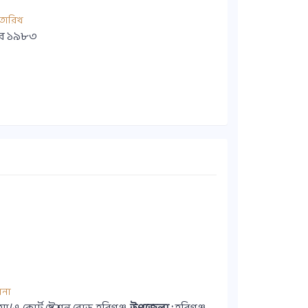
তারিখ
ম্বর ১৯৮৩
ানা