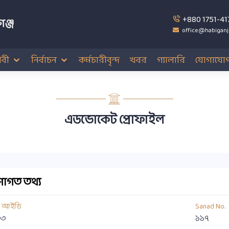
+880 1751-41
ঞ্জ
office@habiganj
বী
নির্বাচন
কর্মচারীবৃন্দ
খবর
গ্যালারি
যোগাযো
এডভোকেট প্রোফাইল
াগত তথ্য
য আইডি
Sanad No.
৩৩
১১৭