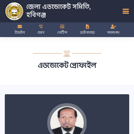
জেলা এডভোকেট সমিতি,
হবিগঞ্জ
ইমেইল
ফোন
নোটিশ
ডাউনলোড
সদস্যপদ
এডভোকেট প্রোফাইল