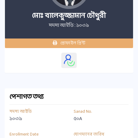
মোঃ খালেকুজ্জামান চৌধুরী
সদস্য আইডি : ১০৩৯
প্রোফাইল প্রিন্ট
পেশাগত তথ্য
সদস্য আইডি
Sanad No.
১০৩৯
৫০A
Enrollment Date
যোগদানের তারিখ