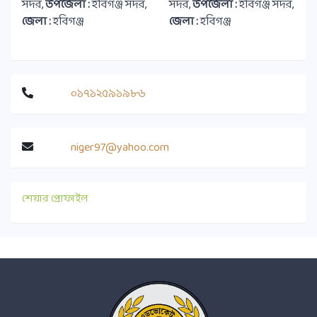
সদর,
উপজেলা :
হবিগঞ্জ সদর,
সদর,
উপজেলা :
হবিগঞ্জ সদর,
জেলা :
হবিগঞ্জ
জেলা :
হবিগঞ্জ
০১৭১২৫৯১৯৮৬
niger97@yahoo.com
শেয়ার প্রোফাইল