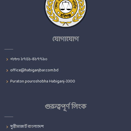
যোগাযোগ
+৮৮০ ১৭৫১-৪১৭৭৯০
office@habiganjbar.com.bd
Puraton pouroshobha Habiganj-3300
গুরুত্বপূর্ণ লিংক
সুপ্রীমকোর্ট বাংলাদেশ