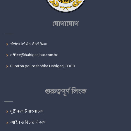
যোগাযোগ
+৮৮০ ১৭৫১-৪১৭৭৯০
office@habiganjbar.com.bd
Puraton pouroshobha Habiganj-3300
গুরুত্বপূর্ণ লিংক
সুপ্রীমকোর্ট বাংলাদেশ
আইন ও বিচার বিভাগ