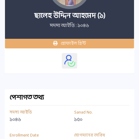
ছালেহ উদ্দিন আহমেদ (১)
সদস্য আইডি : ১০৪৬
প্রোফাইল প্রিন্ট
পেশাগত তথ্য
সদস্য আইডি
Sanad No.
১০৪৬
১৫০
Enrollment Date
যোগদানের তারিখ