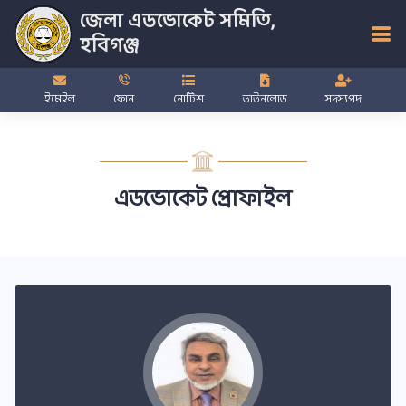
জেলা এডভোকেট সমিতি,
হবিগঞ্জ
ইমেইল
ফোন
নোটিশ
ডাউনলোড
সদস্যপদ
এডভোকেট প্রোফাইল