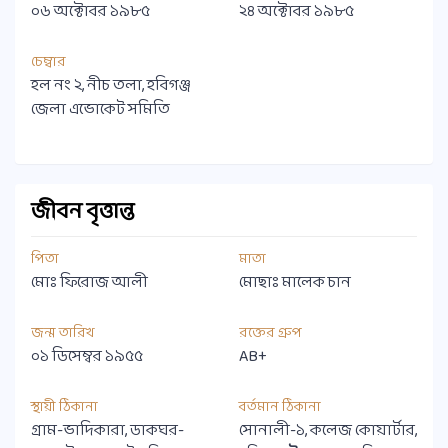
০৬ অক্টোবর ১৯৮৫
২৪ অক্টোবর ১৯৮৫
চেম্বার
হল নং ২, নীচ তলা, হবিগঞ্জ
জেলা এভোকেট সমিতি
জীবন বৃত্তান্ত
পিতা
মাতা
মোঃ ফিরোজ আলী
মোছাঃ মালেক চান
জন্ম তারিখ
রক্তের গ্রুপ
০১ ডিসেম্বর ১৯৫৫
AB+
স্থায়ী ঠিকানা
বর্তমান ঠিকানা
গ্রাম-ভাদিকারা, ডাকঘর-
সোনালী-১, কলেজ কোয়ার্টার,