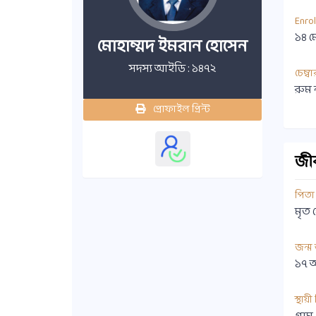
Enro
১৪ ম
মোহাম্মদ ইমরান হোসেন
সদস্য আইডি : ১৪৭২
চেম্বা
রুম 
প্রোফাইল প্রিন্ট
জীবন
পিতা
মৃত 
জন্ম
১৭ 
স্থায়