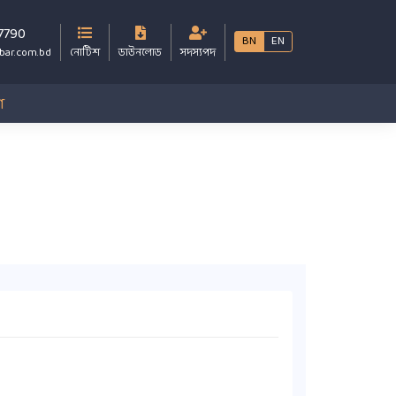
7790
BN
EN
bar.com.bd
নোটিশ
ডাউনলোড
সদস্যপদ
গ