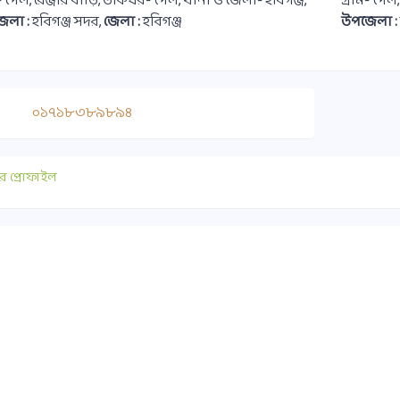
ম- পৈল, রেঞ্জার বাড়ি, ডাকঘর- পৈল, থানা ও জেলা- হবিগঞ্জ,
গ্রাম- পৈল
েলা :
হবিগঞ্জ সদর,
জেলা :
হবিগঞ্জ
উপজেলা :
০১৭১৮৩৮৯৮৯৪
র প্রোফাইল
াযোগ
গুরুত্বপূর্ণ লিংক