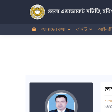
জেলা এডভোকেট সমিতি, হবিগ
আমাদের কথা
কমিটি
আইনজী
পেশ
সদস্
১৪৭