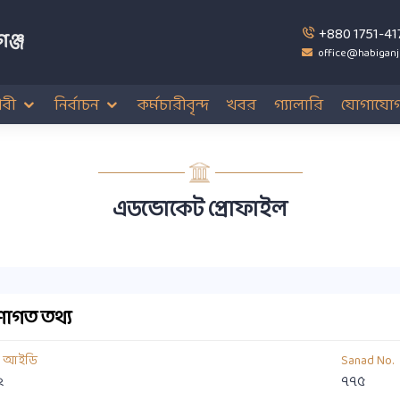
+880 1751-41
ঞ্জ
office@habiganj
বী
নির্বাচন
কর্মচারীবৃন্দ
খবর
গ্যালারি
যোগাযো
এডভোকেট প্রোফাইল
াগত তথ্য
য আইডি
Sanad No.
২
৭৭৫