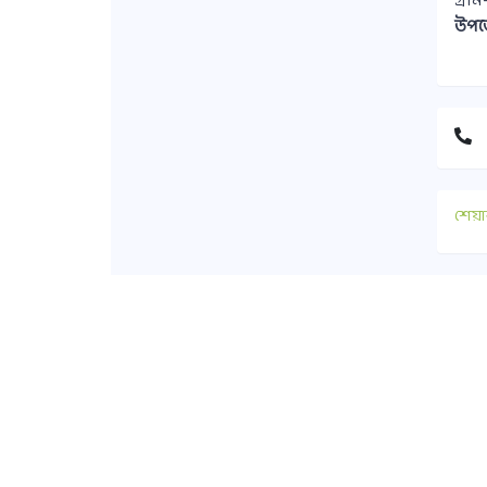
গ্রা
উপজ
শেয়া
যোগ