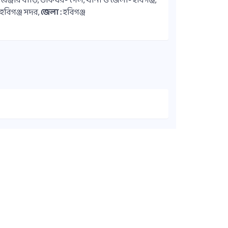
, রেঞ্জার বাড়ি, ডাকঘর- পৈল, থানা ও জেলা- হবিগঞ্জ,
হবিগঞ্জ সদর,
জেলা :
হবিগঞ্জ
কুইক লিংক