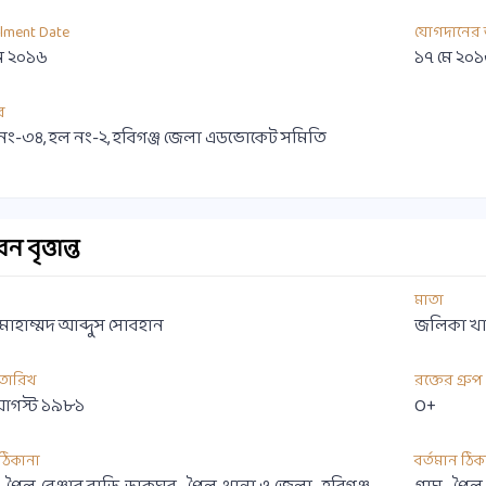
llment Date
যোগদানের 
ে ২০১৬
১৭ মে ২০
র
নং-৩৪, হল নং-২, হবিগঞ্জ জেলা এডভোকেট সমিতি
 বৃত্তান্ত
মাতা
মোহাম্মদ আব্দুস সোবহান
জলিকা খা
 তারিখ
রক্তের গ্রুপ
আগস্ট ১৯৮১
O+
ী ঠিকানা
বর্তমান ঠিক