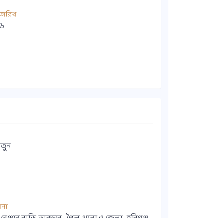
তারিখ
১৬
তুন
ানা