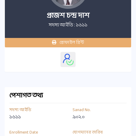
প্রজেশ চন্দ্র দাশ
সদস্য আইডি : ১৬১১
প্রোফাইল প্রিন্ট
পেশাগত তথ্য
সদস্য আইডি
Sanad No.
১৬১১
৯০২.০
Enrollment Date
যোগদানের তারিখ