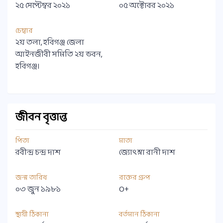
২৫ সেপ্টেম্বর ২০২১
০৫ অক্টোবর ২০২১
চেম্বার
২য় তলা, হবিগঞ্জ জেলা
আইনজীবী সমিতি ২য় ভবন,
হবিগঞ্জ।
জীবন বৃত্তান্ত
পিতা
মাতা
রবীন্দ্র চন্দ্র দাশ
জ্যোৎস্না রানী দাশ
জন্ম তারিখ
রক্তের গ্রুপ
০৩ জুন ১৯৮১
O+
স্থায়ী ঠিকানা
বর্তমান ঠিকানা