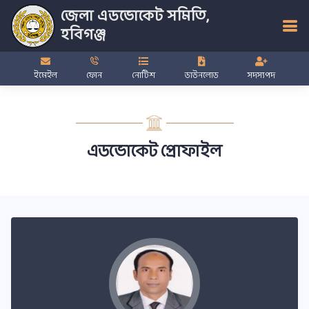
জেলা এডভোকেট সমিতি,
হবিগঞ্জ
ইমেইল
ফোন
নোটিশ
ডাউনলোড
সদস্যপদ
এডভোকেট প্রোফাইল