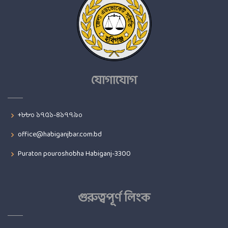
যোগাযোগ
+৮৮০ ১৭৫১-৪১৭৭৯০
office@habiganjbar.com.bd
Puraton pouroshobha Habiganj-3300
গুরুত্বপূর্ণ লিংক