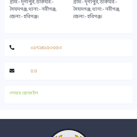
গ্রাম:- দূর্গাপুর, ডাকঘর:-
গ্রাম:- দূর্গাপুর, ডাকঘর:-
সৈয়দগঞ্জ, থানা:- নবীগঞ্জ,
সৈয়দগঞ্জ, থানা:- নবীগঞ্জ,
জেলা:- হবিগঞ্জ।
জেলা:- হবিগঞ্জ।
০১৭২৪১৫৩৫৫৩
0.0
শেয়ার প্রোফাইল