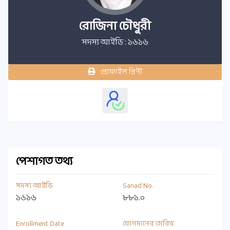
রোজিনা চৌধুরী
সদস্য আইডি : ১৬১৬
প্রোফাইল প্রিন্ট
পেশাগত তথ্য
সদস্য আইডি
Sanad No.
১৬১৬
৮৮১.০
Enrollment Date
যোগদানের তারিখ