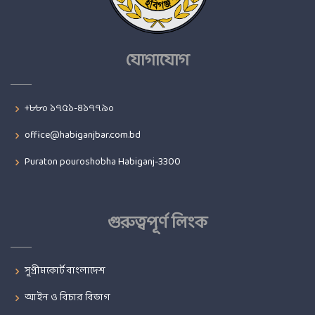
যোগাযোগ
+৮৮০ ১৭৫১-৪১৭৭৯০
office@habiganjbar.com.bd
Puraton pouroshobha Habiganj-3300
গুরুত্বপূর্ণ লিংক
সুপ্রীমকোর্ট বাংলাদেশ
আইন ও বিচার বিভাগ