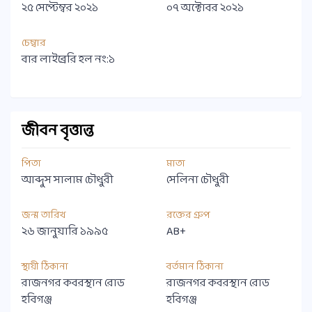
২৫ সেপ্টেম্বর ২০২১
০৭ অক্টোবর ২০২১
চেম্বার
বার লাইব্রেরি হল নং:১
জীবন বৃত্তান্ত
পিতা
মাতা
আব্দুস সালাম চৌধুরী
সেলিনা চৌধুরী
জন্ম তারিখ
রক্তের গ্রুপ
২৬ জানুয়ারি ১৯৯৫
AB+
স্থায়ী ঠিকানা
বর্তমান ঠিকানা
রাজনগর কবরস্থান রোড
রাজনগর কবরস্থান রোড
হবিগঞ্জ
হবিগঞ্জ