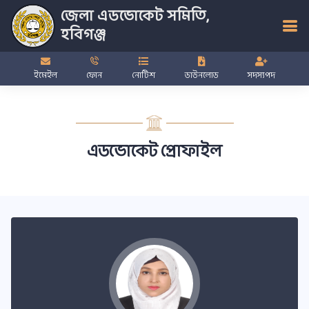
জেলা এডভোকেট সমিতি,
হবিগঞ্জ
ইমেইল
ফোন
নোটিশ
ডাউনলোড
সদস্যপদ
এডভোকেট প্রোফাইল