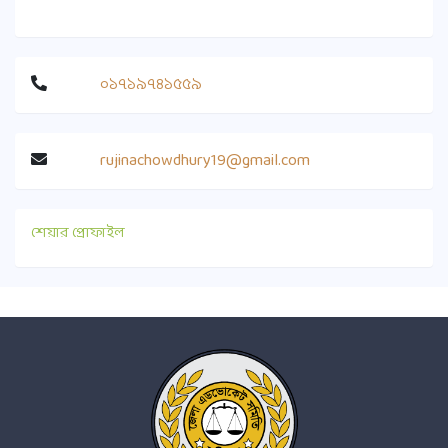
০১৭১৯৭৪১৫৫৯
rujinachowdhury19@gmail.com
শেয়ার প্রোফাইল