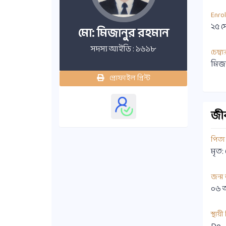
Enro
২৫ স
মো: মিজানুর রহমান
সদস্য আইডি : ১৬১৮
চেম্বা
মিজা
প্রোফাইল প্রিন্ট
জীবন
পিতা
মৃত:
জন্ম
০৬ 
স্থায়