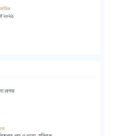
তারিখ
বর ২০২১
শা বেগম
ানা