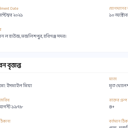
llment Date
যোগদানের 
েপ্টেম্বর ২০২১
১০ অক্টো
র
ন ল হাউজ, মজলিশপুর, হবিগঞ্জ সদর।
 বৃত্তান্ত
মাতা
 মো: ইসমাইল মিয়া
মৃত খোলে
 তারিখ
রক্তের গ্রুপ
আগস্ট ১৯৭৮
B+
ী ঠিকানা
বর্তমান ঠিক