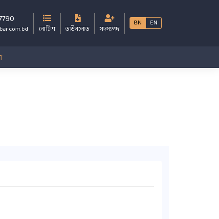
7790
BN
EN
bar.com.bd
নোটিশ
ডাউনলোড
সদস্যপদ
গ