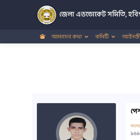
জেলা এডভোকেট সমিতি, হবিগ
আমাদের কথা
কমিটি
আইনজী
পেশ
সদস্
১৬১