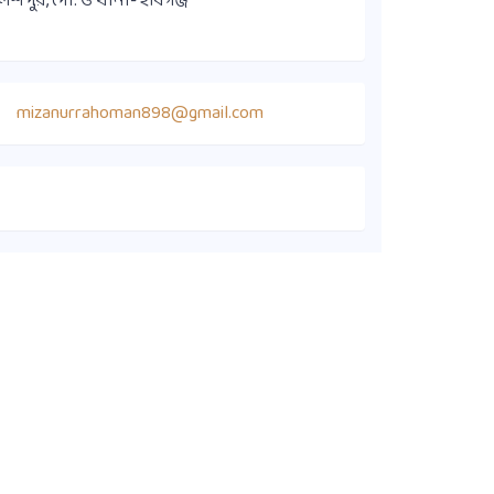
িশপুর, পো: ও থানা- হবিগঞ্জ
mizanurrahoman898@gmail.com
কুইক লিংক
সদস্য ডাইরেক্টরি