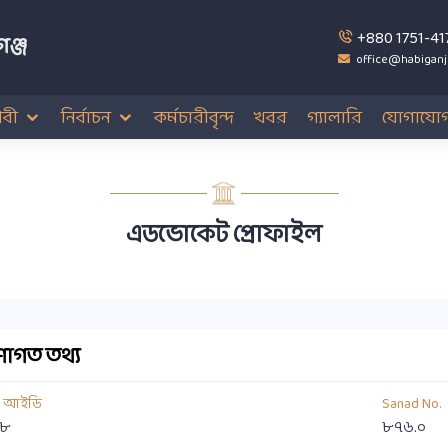
+880 1751-41
ঞ্জ
office@habiganj
বী
নির্বাচন
কর্মচারীবৃন্দ
খবর
গ্যালারি
যোগাযো
এডভোকেট প্রোফাইল
াগত তথ্য
য আইডি
Sanad No.
৮
৮৭৬.০