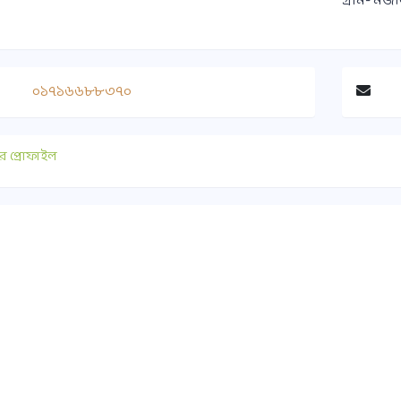
গ্রাম- মজল
০১৭১৬৬৮৮৩৭০
র প্রোফাইল
াযোগ
গুরুত্বপূর্ণ লিংক
০ ১৭৫১-৪১৭৭৯০
সুপ্রীমকোর্ট বাংলাদেশ