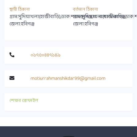
স্থায়ী ঠিকানা
বর্তমান ঠিকানা
গ্রাম:সুদিয়াখলা(হাজীবাড়ি),ডাক:শায়েস্থাগঞ্জ,থানা:শায়েস্তাগঞ্জ,
গ্রাম:সুদিয়াখলা(হাজীবাড়ি),ডাক:শায়
জেলা:হবিগঞ্জ
জেলা:হবিগঞ্জ
০১৭৫০৪৪৭১৪৯
motiurrahmanshikdar99@gmail.com
শেয়ার প্রোফাইল