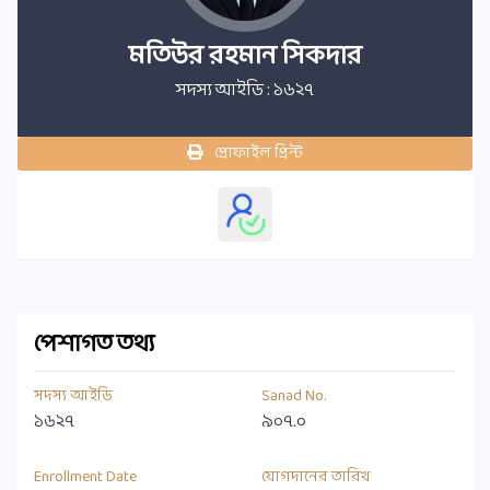
মতিউর রহমান সিকদার
সদস্য আইডি : ১৬২৭
প্রোফাইল প্রিন্ট
পেশাগত তথ্য
সদস্য আইডি
Sanad No.
১৬২৭
৯০৭.০
Enrollment Date
যোগদানের তারিখ