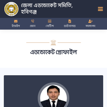
জেলা এডভোকেট সমিতি,
হবিগঞ্জ
ইমেইল
ফোন
নোটিশ
ডাউনলোড
সদস্যপদ
এডভোকেট প্রোফাইল