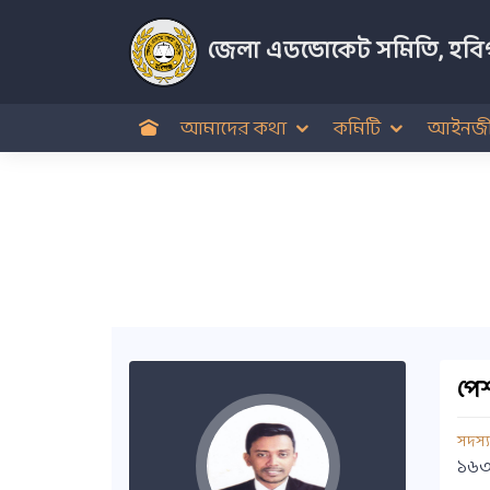
জেলা এডভোকেট সমিতি, হবিগ
আমাদের কথা
কমিটি
আইনজী
পেশ
সদস্
১৬