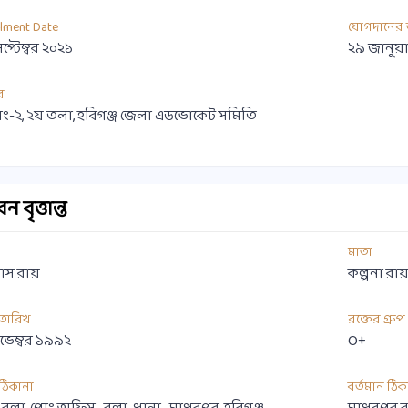
llment Date
যোগদানের 
েপ্টেম্বর ২০২১
২৯ জানুয়
র
ং-২, ২য় তলা, হবিগঞ্জ জেলা এডভোকেট সমিতি
 বৃত্তান্ত
মাতা
াস রায়
কল্পনা রা
 তারিখ
রক্তের গ্রুপ
ভেম্বর ১৯৯২
O+
ী ঠিকানা
বর্তমান ঠিক