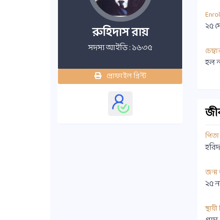
Enro
২৫ স
রুহিদাস রায়
সদস্য আইডি : ১৬৩৫
চেম্বা
হল ন
প্রোফাইল প্রিন্ট
জীবন
পিতা
হরিদ
জন্ম
২৫ ন
স্থায়