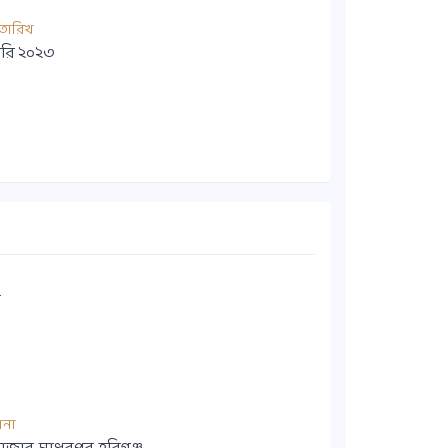
তারিখ
ারি ২০২৩
য়
ানা