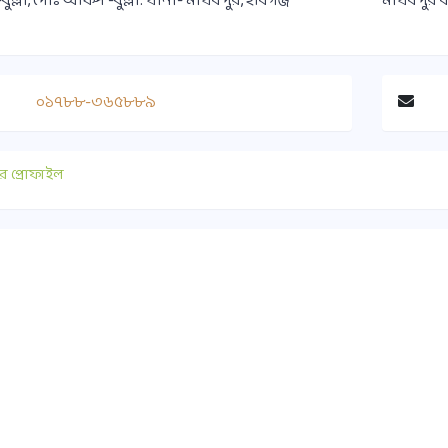
-বুল্লা, পোঃ অফিস -বুল্লা. ধানা- মাধবপুর, হবিগঞ্জ
মাধবপুর ব
০১৭৮৮-৩৬৫৮৮৯
র প্রোফাইল
াযোগ
গুরুত্বপূর্ণ লিংক
০ ১৭৫১-৪১৭৭৯০
সুপ্রীমকোর্ট বাংলাদেশ
ice@habiganjbar.com.bd
আইন ও বিচার বিভাগ