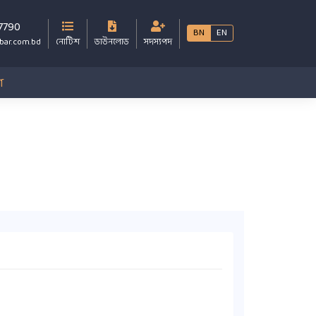
7790
BN
EN
bar.com.bd
নোটিশ
ডাউনলোড
সদস্যপদ
গ