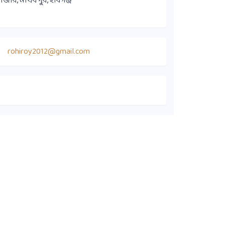
াজার, মাধবপুর, হবিগঞ্জ
rohiroy2012@gmail.com
কুইক লিংক
সদস্য ডাইরেক্টরি
কার্যনির্বাহী কমিটি