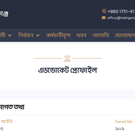
+880 1751-41
ঞ্জ
office@habiganj
বী
নির্বাচন
কর্মচারীবৃন্দ
খবর
গ্যালারি
যোগাযো
এডভোকেট প্রোফাইল
াগত তথ্য
য আইডি
Sanad No.
৩৫
৯০৯