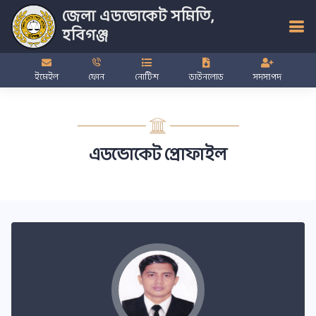
জেলা এডভোকেট সমিতি,
হবিগঞ্জ
ইমেইল
ফোন
নোটিশ
ডাউনলোড
সদস্যপদ
এডভোকেট প্রোফাইল