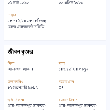
০৯ মার্চ ২০২৩
০৬ এপ্রিল ২০২৩
চেম্বার
হল নং ২, ২য় তলা, হবিগঞ্জ
জেলা এডভোকেট সমিতি
জীবন বৃত্তান্ত
পিতা
মাতা
আলতাফ হোসেন
মোছাঃ রহিমা খাতুন
জন্ম তারিখ
রক্তের গ্রুপ
১২ ফেব্রুয়ারি ১৯৯২
O+
স্থায়ী ঠিকানা
বর্তমান ঠিকানা
গ্রাম- আনন্দপুর, ডাকঘর-
গ্রাম- আনন্দপুর, ডাকঘর-