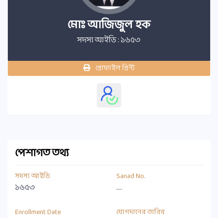
মোঃ আজিজুল হক
সদস্য আইডি : ১৬৫৩
প্রোফাইল প্রিন্ট
পেশাগত তথ্য
সদস্য আইডি
Sanad No.
১৬৫৩
....
Enrollment Date
যোগদানের তারিখ