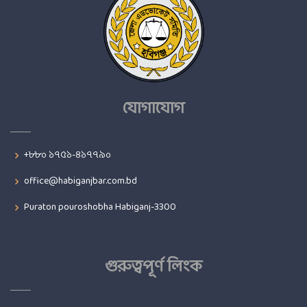
যোগাযোগ
+৮৮০ ১৭৫১-৪১৭৭৯০
office@habiganjbar.com.bd
Puraton pouroshobha Habiganj-3300
গুরুত্বপূর্ণ লিংক