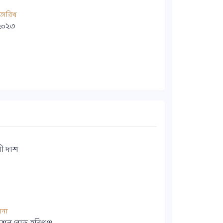
তারিখ
 ২০২৩
নী দাশ
ানা