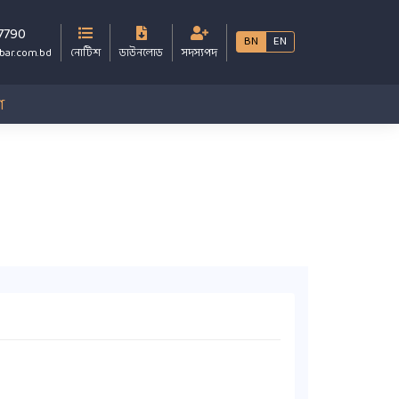
7790
BN
EN
bar.com.bd
নোটিশ
ডাউনলোড
সদস্যপদ
গ