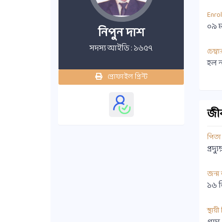
Enro
০৯ ম
নিপুন দাশ
সদস্য আইডি : ১৬৫৭
চেম্বা
হল ন
প্রোফাইল প্রিন্ট
জীবন
পিতা
প্রদ্
জন্ম
১৬ ড
স্থায়