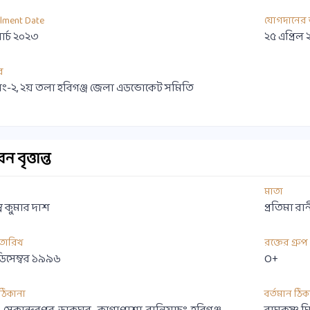
llment Date
যোগদানের 
ার্চ ২০২৩
২৫ এপ্রিল
র
ং-২, ২য় তলা হবিগঞ্জ জেলা এডভোকেট সমিতি
 বৃত্তান্ত
মাতা
যুম্ন কুমার দাশ
প্রতিমা রা
 তারিখ
রক্তের গ্রুপ
িসেম্বর ১৯৯৬
O+
ী ঠিকানা
বর্তমান ঠিক