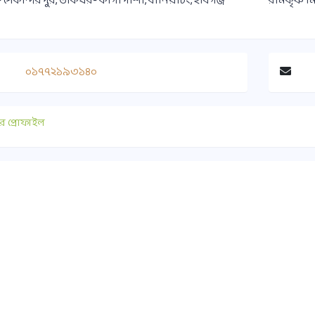
ম- সেকান্দরপুর, ডাকঘর- কাগাপাশা, বানিয়াচং, হবিগঞ্জ
রামকৃষ্ণ ম
০১৭৭২১৯৩১৪০
র প্রোফাইল
াযোগ
গুরুত্বপূর্ণ লিংক
০ ১৭৫১-৪১৭৭৯০
সুপ্রীমকোর্ট বাংলাদেশ