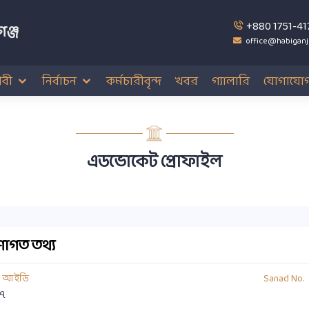
+880 1751-41
ঞ্জ
office@habiganj
বী
নির্বাচন
কর্মচারীবৃন্দ
খবর
গ্যালারি
যোগাযো
এডভোকেট প্রোফাইল
াগত তথ্য
য আইডি
Sanad No.
৭