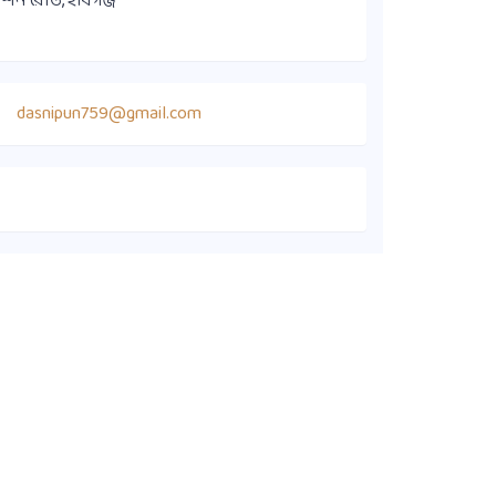
িশন রোড, হবিগঞ্জ
dasnipun759@gmail.com
কুইক লিংক
সদস্য ডাইরেক্টরি