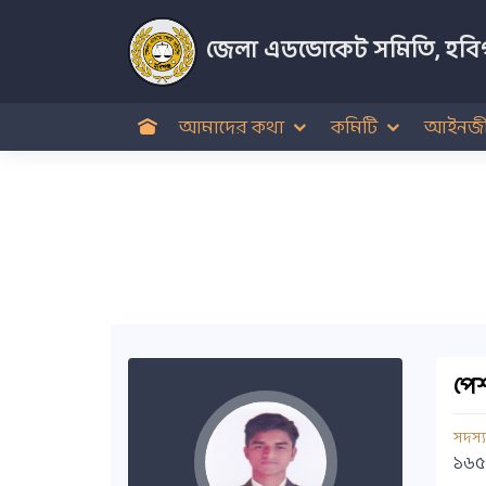
জেলা এডভোকেট সমিতি, হবিগ
আমাদের কথা
কমিটি
আইনজী
পেশ
সদস্
১৬৫