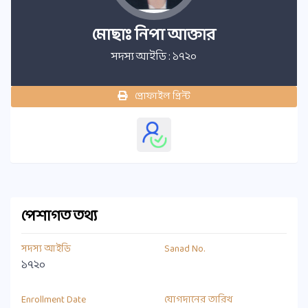
মোছাঃ নিপা আক্তার
সদস্য আইডি : ১৭২০
প্রোফাইল প্রিন্ট
পেশাগত তথ্য
সদস্য আইডি
Sanad No.
১৭২০
Enrollment Date
যোগদানের তারিখ