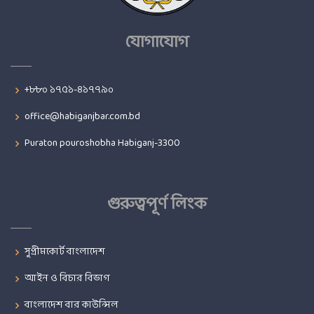
যোগাযোগ
+৮৮০ ১৭৫১-৪১৭৭৯০
office@habiganjbar.com.bd
Puraton pouroshobha Habiganj-3300
গুরুত্বপূর্ণ লিংক
সুপ্রীমকোর্ট বাংলাদেশ
আইন ও বিচার বিভাগ
বাংলাদেশ বার কাউন্সিল