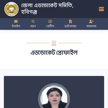
জেলা এডভোকেট সমিতি,
হবিগঞ্জ
ইমেইল
ফোন
নোটিশ
ডাউনলোড
সদস্যপদ
এডভোকেট প্রোফাইল