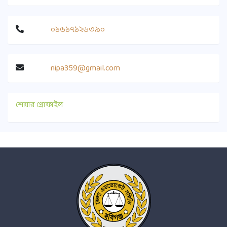
০১৬১৭১২৬৩৯০
nipa359@gmail.com
শেয়ার প্রোফাইল