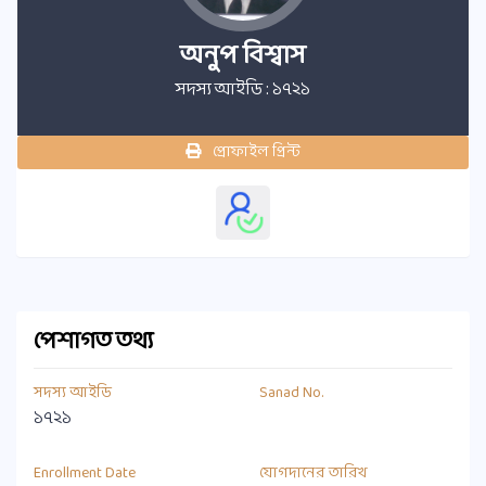
অনুপ বিশ্বাস
সদস্য আইডি : ১৭২১
প্রোফাইল প্রিন্ট
পেশাগত তথ্য
সদস্য আইডি
Sanad No.
১৭২১
Enrollment Date
যোগদানের তারিখ