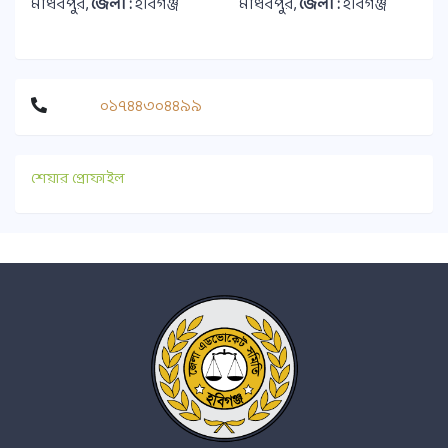
মাধবপুর,
জেলা :
হবিগঞ্জ
মাধবপুর,
জেলা :
হবিগঞ্জ
০১৭৪৪৩০৪৪৯৯
শেয়ার প্রোফাইল