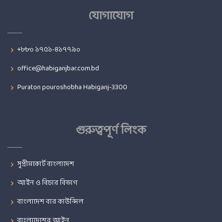
যোগাযোগ
+৮৮০ ১৭৫১-৪১৭৭৯০
office@habiganjbar.com.bd
Puraton pouroshobha Habiganj-3300
গুরুত্বপূর্ণ লিংক
সুপ্রীমকোর্ট বাংলাদেশ
আইন ও বিচার বিভাগ
বাংলাদেশ বার কাউন্সিল
বাংলাদেশের আইন