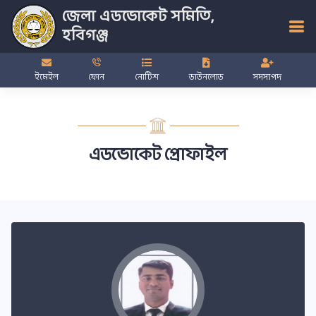
জেলা এডভোকেট সমিতি,
হবিগঞ্জ
ইমেইল
ফোন
নোটিশ
ডাউনলোড
সদস্যপদ
এডভোকেট প্রোফাইল