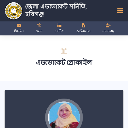
জেলা এডভোকেট সমিতি,
হবিগঞ্জ
ইমেইল
ফোন
নোটিশ
ডাউনলোড
সদস্যপদ
এডভোকেট প্রোফাইল