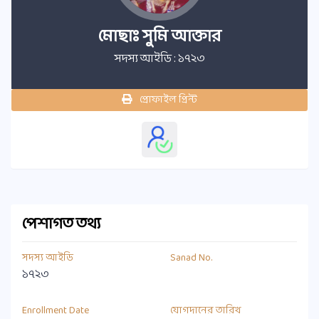
মোছাঃ সুমি আক্তার
সদস্য আইডি : ১৭২৩
প্রোফাইল প্রিন্ট
পেশাগত তথ্য
সদস্য আইডি
Sanad No.
১৭২৩
Enrollment Date
যোগদানের তারিখ