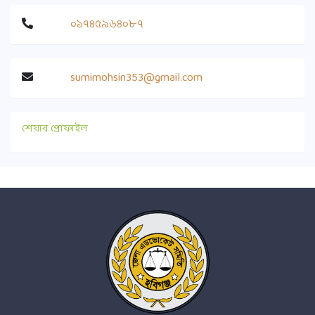
০১৭৪৫৯৬৪০৮৭
sumimohsin353@gmail.com
শেয়ার প্রোফাইল