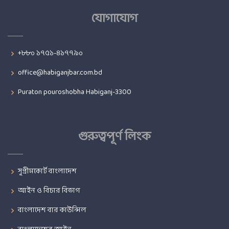
যোগাযোগ
+৮৮০ ১৭৫১-৪১৭৭৯০
office@habiganjbar.com.bd
Puraton pouroshobha Habiganj-3300
গুরুত্বপূর্ণ লিংক
সুপ্রীমকোর্ট বাংলাদেশ
আইন ও বিচার বিভাগ
বাংলাদেশ বার কাউন্সিল