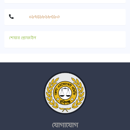
০১৭৫১৮১৮৫১৩
শেয়ার প্রোফাইল
যোগাযোগ