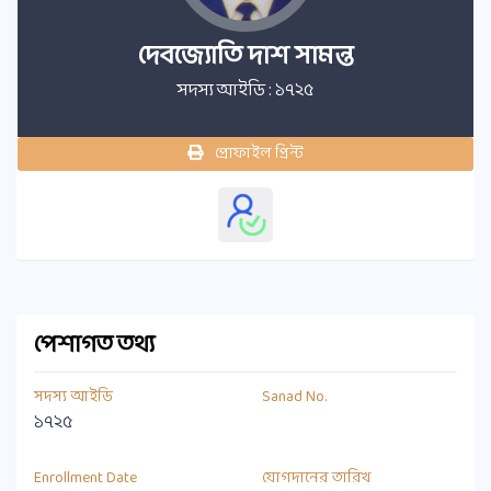
দেবজ্যোতি দাশ সামন্ত
সদস্য আইডি : ১৭২৫
প্রোফাইল প্রিন্ট
পেশাগত তথ্য
সদস্য আইডি
Sanad No.
১৭২৫
Enrollment Date
যোগদানের তারিখ