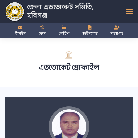
জেলা এডভোকেট সমিতি,
হবিগঞ্জ
ইমেইল
ফোন
নোটিশ
ডাউনলোড
সদস্যপদ
এডভোকেট প্রোফাইল