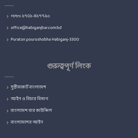
+৮৮০ ১৭৫১-৪১৭৭৯০
office@habiganjbar.com.bd
Puraton pouroshobha Habiganj-3300
গুরুত্বপূর্ণ লিংক
সুপ্রীমকোর্ট বাংলাদেশ
আইন ও বিচার বিভাগ
বাংলাদেশ বার কাউন্সিল
বাংলাদেশের আইন