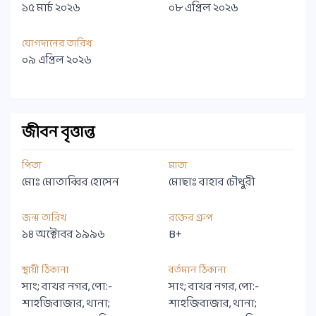
১৫ মার্চ ২০২৬
০৮ এপ্রিল ২০২৬
যোগদানের তারিখ
০৯ এপ্রিল ২০২৬
জীবন বৃত্তান্ত
পিতা
মাতা
মোঃ মোতাব্বির হোসেন
মোছাঃ বাহার চৌধুরী
জন্ম তারিখ
রক্তের গ্রুপ
১৪ অক্টোবর ১৯৯৬
B+
স্থায়ী ঠিকানা
বর্তমান ঠিকানা
সাং; বাখর নগর, পো:-
সাং; বাখর নগর, পো:-
শাহজিবাজার, থানা;
শাহজিবাজার, থানা;