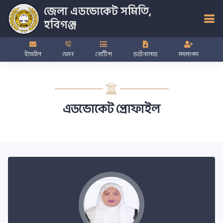
জেলা এডভোকেট সমিতি,
হবিগঞ্জ
ইমেইল
ফোন
নোটিশ
ডাউনলোড
সদস্যপদ
এডভোকেট প্রোফাইল