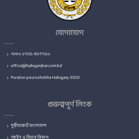
যোগাযোগ
+৮৮০ ১৭৫১-৪১৭৭৯০
office@habiganjbar.com.bd
Puraton pouroshobha Habiganj-3300
গুরুত্বপূর্ণ লিংক
সুপ্রীমকোর্ট বাংলাদেশ
আইন ও বিচার বিভাগ