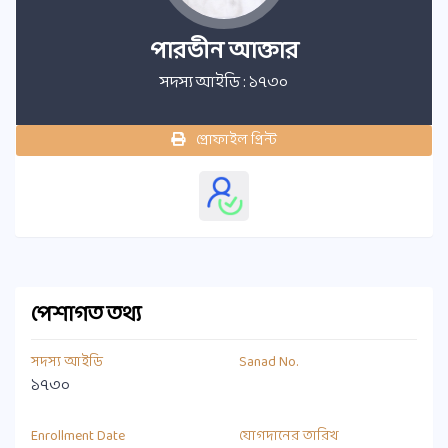
পারভীন আক্তার
সদস্য আইডি : ১৭৩০
প্রোফাইল প্রিন্ট
পেশাগত তথ্য
সদস্য আইডি
Sanad No.
১৭৩০
Enrollment Date
যোগদানের তারিখ