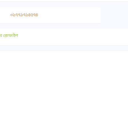
০১৭৭১৭১৪৫৭৪
র প্রোফাইল
াযোগ
গুরুত্বপূর্ণ লিংক
০ ১৭৫১-৪১৭৭৯০
সুপ্রীমকোর্ট বাংলাদেশ
ice@habiganjbar.com.bd
আইন ও বিচার বিভাগ