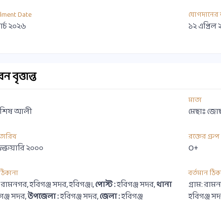
llment Date
যোগদানের 
ার্চ ২০২৬
১২ এপ্রিল
 বৃত্তান্ত
মাতা
 শিষ আলী
মেছাঃ জো
 তারিখ
রক্তের গ্রুপ
েব্রুয়ারি ২০০০
O+
ী ঠিকানা
বর্তমান ঠিক
ম: রামনগর, হবিগঞ্জ সদর, হবিগঞ্জ।,
পোস্ট :
হবিগঞ্জ সদর,
থানা
গ্রাম: রামন
গঞ্জ সদর,
উপজেলা :
হবিগঞ্জ সদর,
জেলা :
হবিগঞ্জ
হবিগঞ্জ স