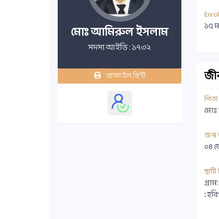
Enro
১৫ ম
মোঃ আমিরুল ইসলাম
সদস্য আইডি : ১৭৩২
জীবন
প্রোফাইল প্রিন্ট
পিতা
মোঃ
জন্ম
০৪ ফ
স্থায়
গ্রা
:
হবি