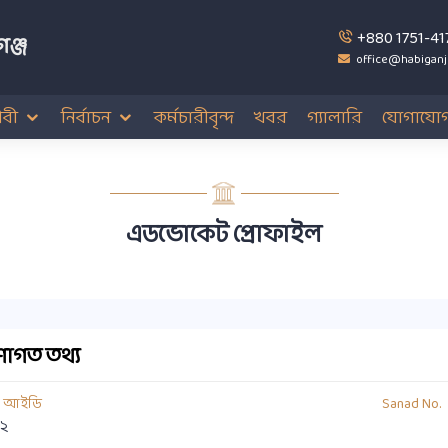
+880 1751-41
ঞ্জ
office@habiganj
বী
নির্বাচন
কর্মচারীবৃন্দ
খবর
গ্যালারি
যোগাযো
এডভোকেট প্রোফাইল
াগত তথ্য
য আইডি
Sanad No.
২