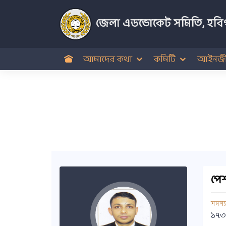
জেলা এডভোকেট সমিতি, হবিগ
আমাদের কথা
কমিটি
আইনজী
পেশ
সদস্
১৭৩