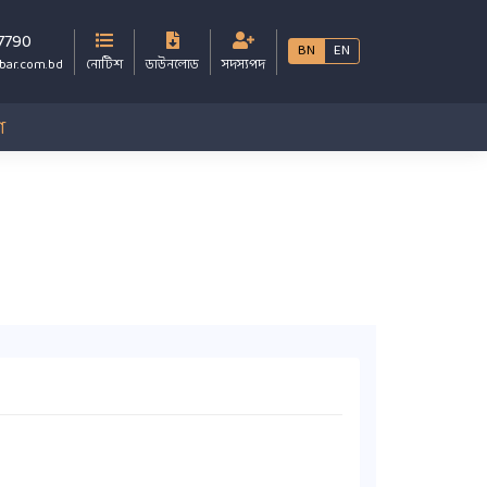
7790
BN
EN
bar.com.bd
নোটিশ
ডাউনলোড
সদস্যপদ
গ