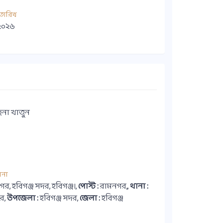
তারিখ
 ২০২৬
ছনা খাতুন
ানা
গর, হবিগঞ্জ সদর, হবিগঞ্জ।,
পোস্ট :
রামনগর,,
থানা :
দর,
উপজেলা :
হবিগঞ্জ সদর,
জেলা :
হবিগঞ্জ