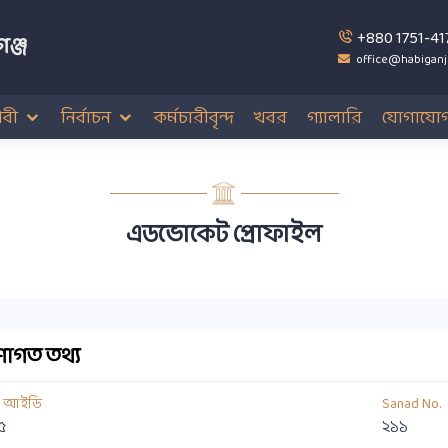
+880 1751-41
ঞ্জ
office@habiganj
বী
নির্বাচন
কর্মচারীবৃন্দ
খবর
গ্যালারি
যোগাযো
এডভোকেট প্রোফাইল
াগত তথ্য
য আইডি
Sanad No.
৫
২১১