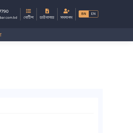
7790
BN
EN
bar.com.bd
নোটিশ
ডাউনলোড
সদস্যপদ
গ