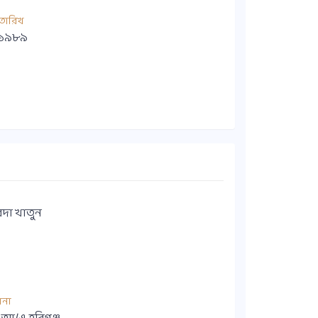
তারিখ
ল ১৯৮৯
েদা খাতুন
ানা