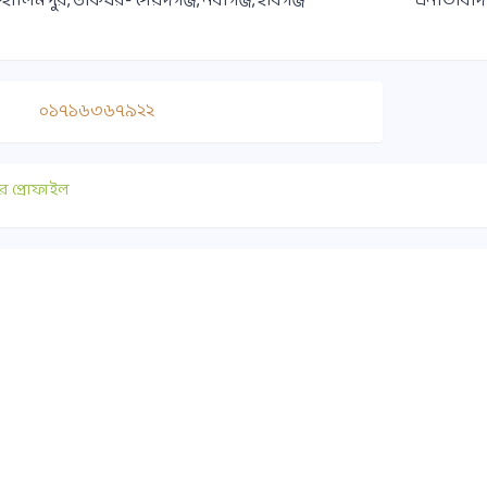
ম-হালিমপুর, ডাকঘর- সৈয়দগঞ্জ, নবীগঞ্জ, হবিগঞ্জ
এনাতাবাদ 
০১৭১৬৩৬৭৯২২
র প্রোফাইল
াযোগ
গুরুত্বপূর্ণ লিংক
০ ১৭৫১-৪১৭৭৯০
সুপ্রীমকোর্ট বাংলাদেশ
ice@habiganjbar.com.bd
আইন ও বিচার বিভাগ