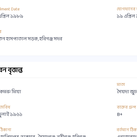
llment Date
যোগদানের 
এপ্রিল ১৯৮৯
১৯ এপ্রি
র
তন হাসপাতাল সড়ক, হবিগঞ্জ সদর
 বৃত্তান্ত
মাতা
 কমরু মিয়া
সৈয়দা জুব
 তারিখ
রক্তের গ্রুপ
জুলাই ১৯৬১
B+
ী ঠিকানা
বর্তমান ঠিক