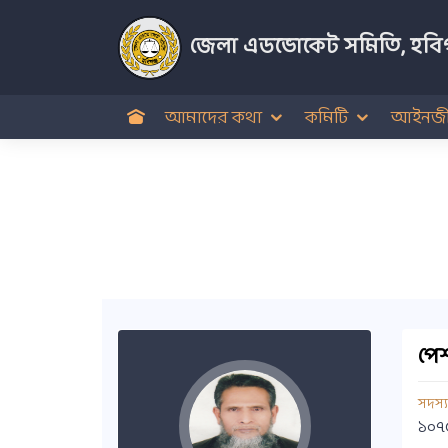
জেলা এডভোকেট সমিতি, হবিগ
আমাদের কথা
কমিটি
আইনজী
পেশ
সদস্
১০৭