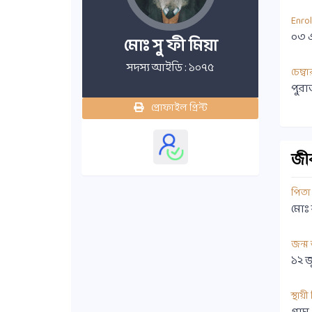
Enro
০৩ 
মোঃ সু ফী মিয়া
সদস্য আইডি : ১০৭৫
চেম্বা
পুরা
প্রোফাইল প্রিন্ট
জীবন
পিতা
মোঃ
জন্ম
১২ 
স্থায়