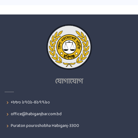
যোগাযোগ
+৮৮০ ১৭৫১-৪১৭৭৯০
office@habiganjbar.com.bd
Puraton pouroshobha Habiganj-3300