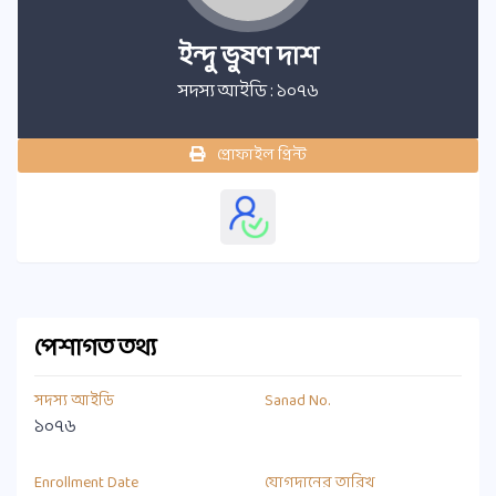
ইন্দু ভুষণ দাশ
সদস্য আইডি : ১০৭৬
প্রোফাইল প্রিন্ট
পেশাগত তথ্য
সদস্য আইডি
Sanad No.
১০৭৬
Enrollment Date
যোগদানের তারিখ