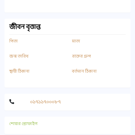
জীবন বৃত্তান্ত
পিতা
মাতা
জন্ম তারিখ
রক্তের গ্রুপ
স্থায়ী ঠিকানা
বর্তমান ঠিকানা
০১৭১১৭০০০৮৭
শেয়ার প্রোফাইল