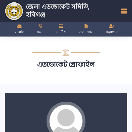
জেলা এডভোকেট সমিতি,
হবিগঞ্জ
ইমেইল
ফোন
নোটিশ
ডাউনলোড
সদস্যপদ
এডভোকেট প্রোফাইল