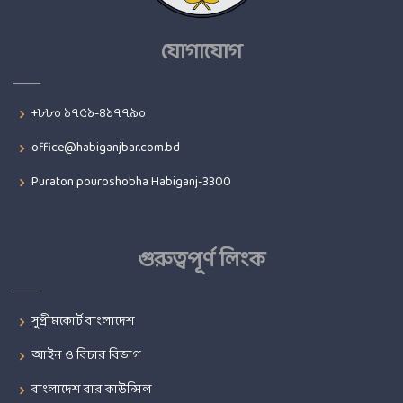
যোগাযোগ
+৮৮০ ১৭৫১-৪১৭৭৯০
office@habiganjbar.com.bd
Puraton pouroshobha Habiganj-3300
গুরুত্বপূর্ণ লিংক
সুপ্রীমকোর্ট বাংলাদেশ
আইন ও বিচার বিভাগ
বাংলাদেশ বার কাউন্সিল