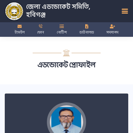
জেলা এডভোকেট সমিতি,
হবিগঞ্জ
ইমেইল
ফোন
নোটিশ
ডাউনলোড
সদস্যপদ
এডভোকেট প্রোফাইল