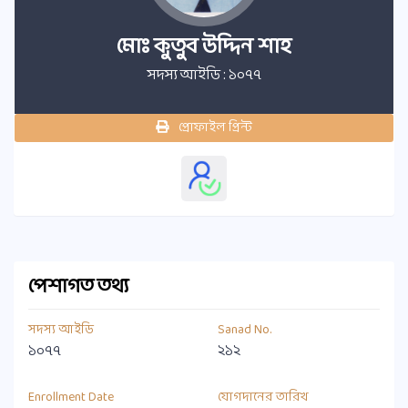
মোঃ কুতুব উদ্দিন শাহ
সদস্য আইডি : ১০৭৭
প্রোফাইল প্রিন্ট
পেশাগত তথ্য
সদস্য আইডি
Sanad No.
১০৭৭
২১২
Enrollment Date
যোগদানের তারিখ