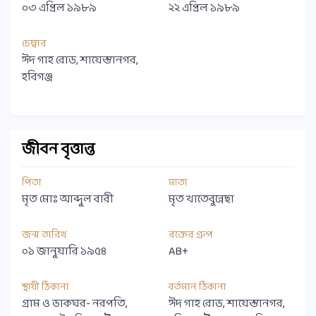
০৩ এপ্রিল ১৯৮৯
২২ এপ্রিল ১৯৮৯
চেম্বার
ঈদ গাহ রোড, শায়েস্তানগর,
হবিগঞ্জ
জীবন বৃত্তান্ত
পিতা
মাতা
মৃত মোঃ আব্দুল বারী
মৃত খাতেবুন্নেছা
জন্ম তারিখ
রক্তের গ্রুপ
০১ জানুয়ারি ১৯৫৪
AB+
স্থায়ী ঠিকানা
বর্তমান ঠিকানা
গ্রাম ও ডাকঘর- নরপতি,
ঈদ গাহ রোড, শায়েস্তানগর,