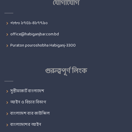
যোগাযোগ
+৮৮০ ১৭৫১-৪১৭৭৯০
office@habiganjbar.com.bd
Puraton pouroshobha Habiganj-3300
গুরুত্বপূর্ণ লিংক
সুপ্রীমকোর্ট বাংলাদেশ
আইন ও বিচার বিভাগ
বাংলাদেশ বার কাউন্সিল
বাংলাদেশের আইন