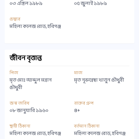
০৩ এপ্রিল ১৯৮৯
০৫ জুলাই ১৯৮৯
চেম্বার
মহিলা কলেজ রোড, হবিগঞ্জ
জীবন বৃত্তান্ত
পিতা
মাতা
মৃত মোঃ আব্দুল মন্নান
মৃত নূরুন্নেছা খাতুন চৌধুরী
চৌধুরী
জন্ম তারিখ
রক্তের গ্রুপ
০৮ জানুয়ারি ১৯৬০
B+
স্থায়ী ঠিকানা
বর্তমান ঠিকানা
মহিলা কলেজ রোড, হবিগঞ্জ
মহিলা কলেজ রোড, হবিগঞ্জ