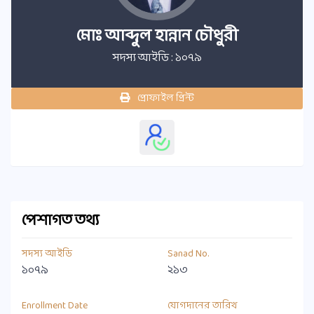
মোঃ আব্দুল হান্নান চৌধুরী
সদস্য আইডি : ১০৭৯
প্রোফাইল প্রিন্ট
পেশাগত তথ্য
সদস্য আইডি
Sanad No.
১০৭৯
২১৩
Enrollment Date
যোগদানের তারিখ