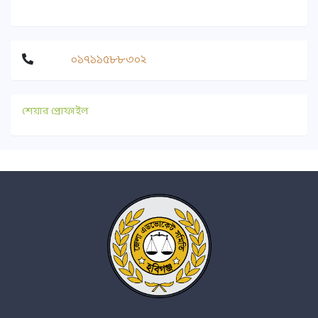
০১৭১১৫৮৮৩০২
শেয়ার প্রোফাইল