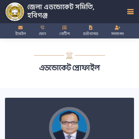
জেলা এডভোকেট সমিতি,
হবিগঞ্জ
ইমেইল
ফোন
নোটিশ
ডাউনলোড
সদস্যপদ
এডভোকেট প্রোফাইল