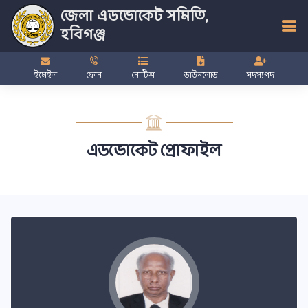
জেলা এডভোকেট সমিতি,
হবিগঞ্জ
ইমেইল
ফোন
নোটিশ
ডাউনলোড
সদস্যপদ
এডভোকেট প্রোফাইল