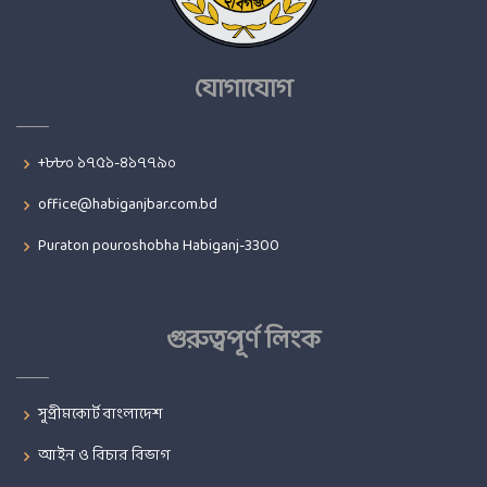
যোগাযোগ
+৮৮০ ১৭৫১-৪১৭৭৯০
office@habiganjbar.com.bd
Puraton pouroshobha Habiganj-3300
গুরুত্বপূর্ণ লিংক
সুপ্রীমকোর্ট বাংলাদেশ
আইন ও বিচার বিভাগ