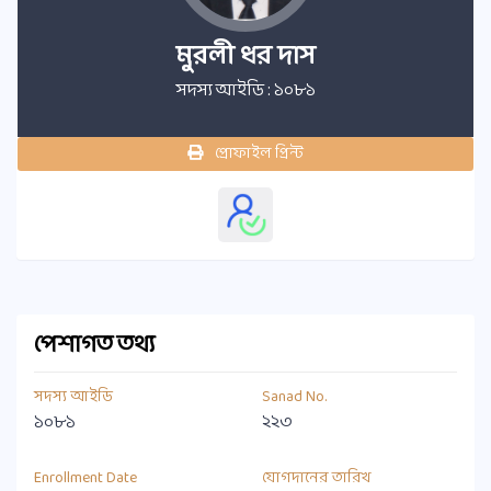
মুরলী ধর দাস
সদস্য আইডি : ১০৮১
প্রোফাইল প্রিন্ট
পেশাগত তথ্য
সদস্য আইডি
Sanad No.
১০৮১
২২৩
Enrollment Date
যোগদানের তারিখ