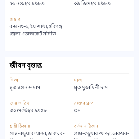
২৬ নভেম্বর ১৯৮৯
০৯ ডিসেম্বর ১৯৮৯
চেম্বার
রুম নং-৬, ২য় শাখা, হবিগঞ্জ
জেলা এডভোকেট সমিতি
জীবন বৃত্তান্ত
পিতা
মাতা
মৃত মহানন্দ দাস
মৃত সুভাষিনী দাস
জন্ম তারিখ
রক্তের গ্রুপ
৩০ সেপ্টেম্বর ১৯৫৮
O+
স্থায়ী ঠিকানা
বর্তমান ঠিকানা
গ্রাম-কচুয়ার আব্দা, ডাকঘর-
গ্রাম-কচুয়ার আব্দা, ডাকঘর-