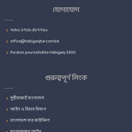
যোগাযোগ
+৮৮০ ১৭৫১-৪১৭৭৯০
office@habiganjbar.com.bd
Puraton pouroshobha Habiganj-3300
গুরুত্বপূর্ণ লিংক
সুপ্রীমকোর্ট বাংলাদেশ
আইন ও বিচার বিভাগ
বাংলাদেশ বার কাউন্সিল
বাংলাদেশের আইন