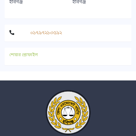
হবিগঞ্জ
হবিগঞ্জ
০১৭৯৭২১৩৫৯২
শেয়ার প্রোফাইল