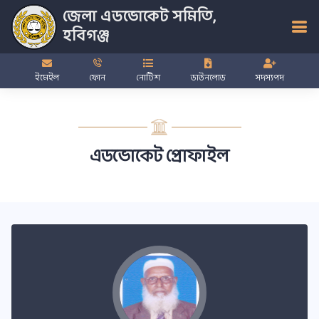
জেলা এডভোকেট সমিতি,
হবিগঞ্জ
ইমেইল
ফোন
নোটিশ
ডাউনলোড
সদস্যপদ
এডভোকেট প্রোফাইল