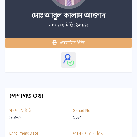
মোঃ আবুল কালাম আজাদ
সদস্য আইডি : ১০৮৯
প্রোফাইল প্রিন্ট
পেশাগত তথ্য
সদস্য আইডি
Sanad No.
১০৮৯
২৩৭
Enrollment Date
যোগদানের তারিখ