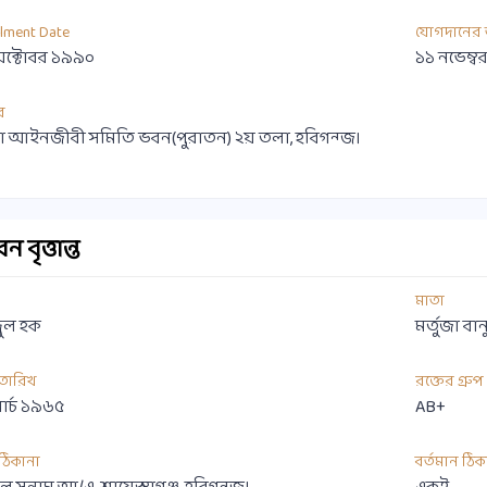
llment Date
যোগদানের 
অক্টোবর ১৯৯০
১১ নভেম্ব
র
া আইনজীবী সমিতি ভবন(পুরাতন) ২য় তলা, হবিগন্জ।
 বৃত্তান্ত
মাতা
দুল হক
মর্তুজা বান
 তারিখ
রক্তের গ্রুপ
ার্চ ১৯৬৫
AB+
ী ঠিকানা
বর্তমান ঠিক