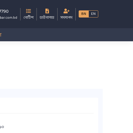
7790
BN
EN
bar.com.bd
নোটিশ
ডাউনলোড
সদস্যপদ
গ
৯০