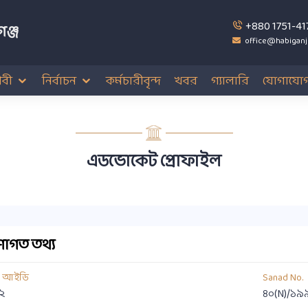
+880 1751-41
ঞ্জ
office@habiganj
বী
নির্বাচন
কর্মচারীবৃন্দ
খবর
গ্যালারি
যোগাযো
এডভোকেট প্রোফাইল
াগত তথ্য
য আইডি
Sanad No.
২
৪০(N)/১৯