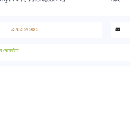
ল সুনাম আ/এ, শায়েস্তাগঞ্জ, হবিগন্জ।
একই
০১৭১১২৭২৪৪২
র প্রোফাইল
াযোগ
গুরুত্বপূর্ণ লিংক
০ ১৭৫১-৪১৭৭৯০
সুপ্রীমকোর্ট বাংলাদেশ
ice@habiganjbar.com.bd
আইন ও বিচার বিভাগ