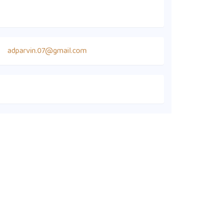
adparvin.07@gmail.com
কুইক লিংক
সদস্য ডাইরেক্টরি
কার্যনির্বাহী কমিটি