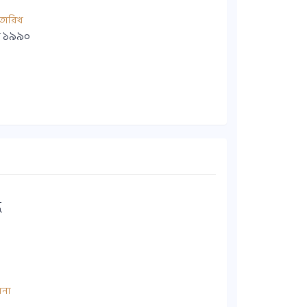
তারিখ
র ১৯৯০
ু
ানা