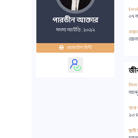
Enro
০৭ 
পারভীন আক্তার
সদস্য আইডি : ১০৯২
চেম্বা
জেল
প্রোফাইল প্রিন্ট
জীবন
পিতা
আব্
জন্ম
২৩ ম
স্থায়