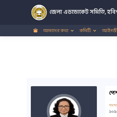
জেলা এডভোকেট সমিতি, হবিগ
আমাদের কথা
কমিটি
আইনজী
পেশ
সদস্
১০৯