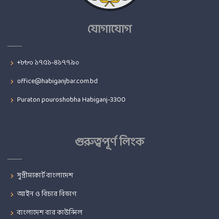
যোগাযোগ
+৮৮০ ১৭৫১-৪১৭৭৯০
office@habiganjbar.com.bd
Puraton pouroshobha Habiganj-3300
গুরুত্বপূর্ণ লিংক
সুপ্রীমকোর্ট বাংলাদেশ
আইন ও বিচার বিভাগ
বাংলাদেশ বার কাউন্সিল