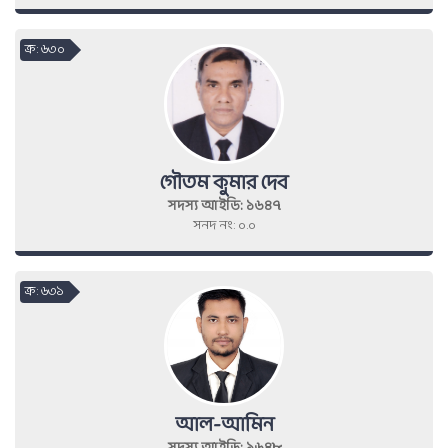
ক্র : ৬৩০
গৌতম কুমার দেব
সদস্য আইডি: ১৬৪৭
সনদ নং: ০.০
ক্র : ৬৩১
আল-আমিন