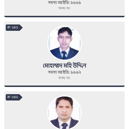
সদস্য আইডি: ১৬৬১
সনদ নং:
ক্র : ৬৪৫
মোহাম্মদ মহি উদ্দিন
সদস্য আইডি: ১৬৬২
সনদ নং:
ক্র : ৬৪৬