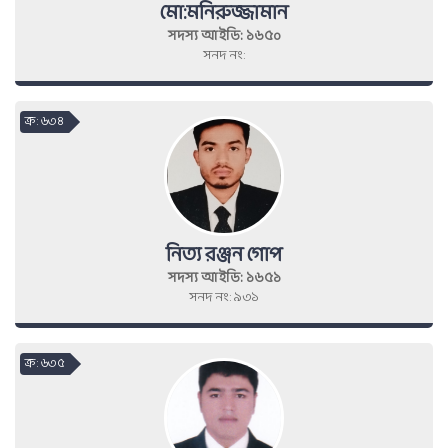
মো:মনিরুজ্জামান
সদস্য আইডি: ১৬৫০
সনদ নং:
ক্র : ৬৩৪
নিত্য রঞ্জন গোপ
সদস্য আইডি: ১৬৫১
সনদ নং: ৯৩১
ক্র : ৬৩৫