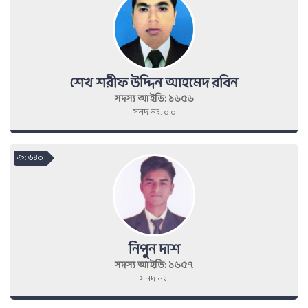
শেখ শরীফ উদ্দিন আহমেদ রবিন
সদস্য আইডি: ১৬৫৬
সনদ নং: ০.০
ক্র : ৬৪০
নিপুন দাশ
সদস্য আইডি: ১৬৫৭
সনদ নং: