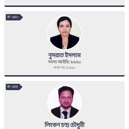
ক্র : ৬৪৩
নুসরাত ইসলাম
সদস্য আইডি: ১৬৬০
সনদ নং: ১৬৬০
ক্র : ৬৪৪
লিংকন চন্দ্র চৌধুরী