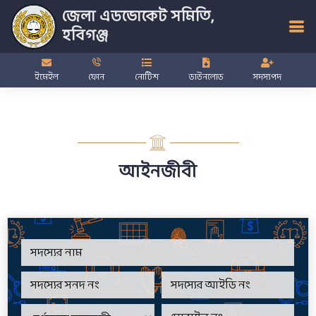
জেলা এডভোকেট সমিতি,
হবিগঞ্জ
ইমেইল
ফোন
নোটিশ
ডাউনলোড
সদস্যপদ
আইনজীবী