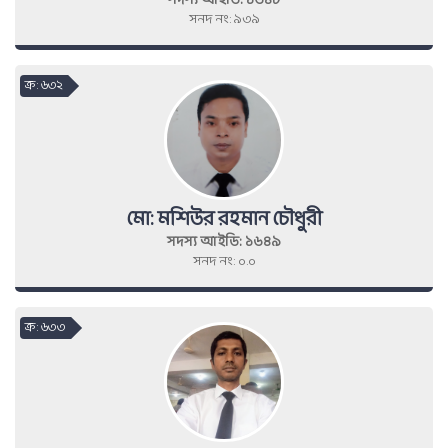
সদস্য আইডি: ১৬৪৮
সনদ নং: ৯৩৯
ক্র : ৬৩২
মো: মশিউর রহমান চৌধুরী
সদস্য আইডি: ১৬৪৯
সনদ নং: ০.০
ক্র : ৬৩৩