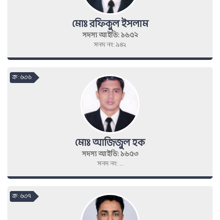
মোঃ রফিকুল ইসলাম
সদস্য আইডি: ১৬৫২
সনদ নং: ৯৪২
ক্র : ৬৩৬
মোঃ আজিজুল হক
সদস্য আইডি: ১৬৫৩
সনদ নং: ....
ক্র : ৬৩৭