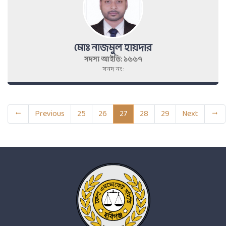
মোঃ নাজমুল হায়দার
সদস্য আইডি: ১৬৬৭
সনদ নং:
Previous
25
26
27
28
29
Next