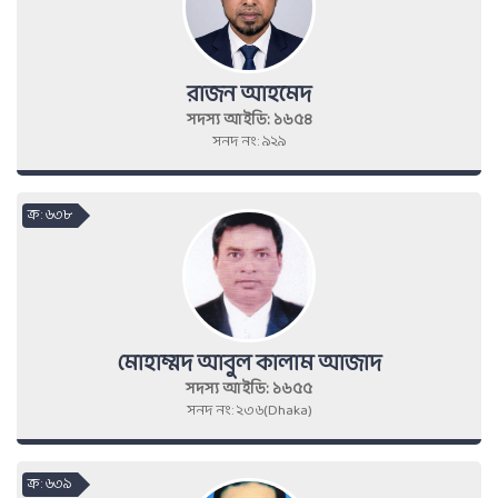
রাজন আহমেদ
সদস্য আইডি: ১৬৫৪
সনদ নং: ৯২৯
ক্র : ৬৩৮
মোহাম্মদ আবুল কালাম আজাদ
সদস্য আইডি: ১৬৫৫
সনদ নং: ২৩৬(Dhaka)
ক্র : ৬৩৯