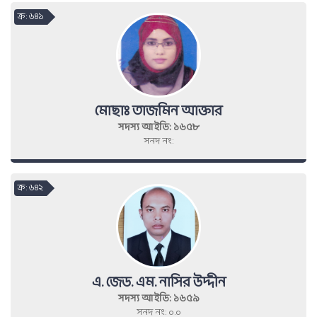
ক্র : ৬৪১
মোছাঃ তাজমিন আক্তার
সদস্য আইডি: ১৬৫৮
সনদ নং:
ক্র : ৬৪২
এ. জেড. এম. নাসির উদ্দীন
সদস্য আইডি: ১৬৫৯
সনদ নং: ০.০