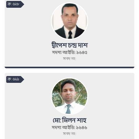
ক্র : ৬২৮
দ্বীপেশ চন্দ্র দাশ
সদস্য আইডি: ১৬৪৫
সনদ নং:
ক্র : ৬২৯
মো: মিলন শাহ
সদস্য আইডি: ১৬৪৬
সনদ নং: