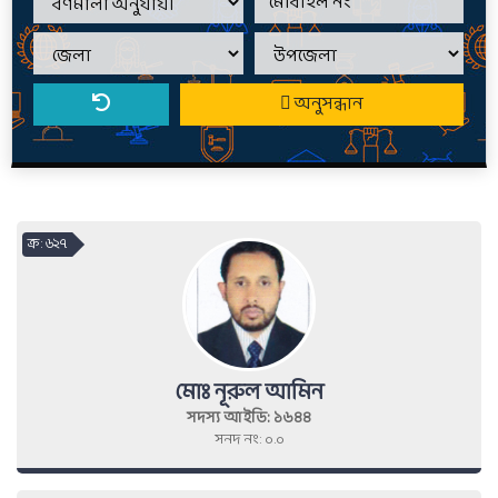
অনুসন্ধান
ক্র : ৬২৭
মোঃ নূরুল আমিন
সদস্য আইডি: ১৬৪৪
সনদ নং: ০.০