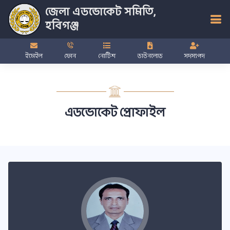
জেলা এডভোকেট সমিতি,
হবিগঞ্জ
ইমেইল
ফোন
নোটিশ
ডাউনলোড
সদস্যপদ
এডভোকেট প্রোফাইল