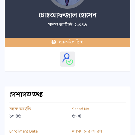
মোঃআফজাল হোসেন
সদস্য আইডি : ১৩৪৬
প্রোফাইল প্রিন্ট
পেশাগত তথ্য
সদস্য আইডি
Sanad No.
১৩৪৬
৬৩৪
Enrollment Date
যোগদানের তারিখ