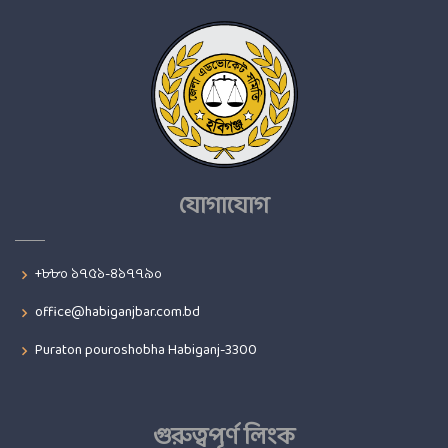
যোগাযোগ
+৮৮০ ১৭৫১-৪১৭৭৯০
office@habiganjbar.com.bd
Puraton pouroshobha Habiganj-3300
গুরুত্বপূর্ণ লিংক