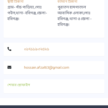
স্থায়ী ঠিকানা
বর্তমান ঠিকানা
গ্রাম- পাঁচ পাড়িয়া, পোঃ
পুরাতন হাসপাতাল
পইল,থানা- হবিগঞ্জ, জেলা-
আবাসিক এলাকা,পোঃ
হবিগঞ্জ।
হবিগঞ্জ, থানা ও জেলা -
হবিগঞ্জ।
০১৭১১৯৩২৫২৬
hossain.afzal63@gmail.com
শেয়ার প্রোফাইল