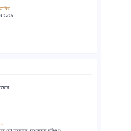
তারিখ
বর ২০২১
ক্তার
ানা