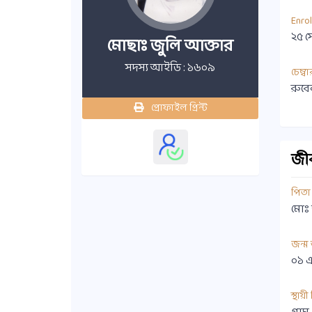
Enro
২৫ স
মোছাঃ জুলি আক্তার
সদস্য আইডি : ১৬০৯
চেম্বা
রুবে
প্রোফাইল প্রিন্ট
জীবন
পিতা
মোঃ
জন্ম
০১ এ
স্থায়