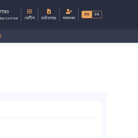
7790
BN
EN
bar.com.bd
নোটিশ
ডাউনলোড
সদস্যপদ
গ