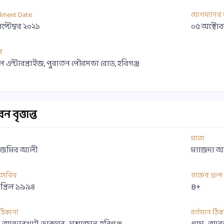
llment Date
যোগদানের 
েপ্টেম্বর ২০২১
০৫ অক্টো
র
ল এন্টারপ্রাইজ, পুরাতন পৌরসভা রোড, হবিগঞ্জ
 বৃত্তান্ত
মাতা
 জমির আলী
মাজেদা আ
 তারিখ
রক্তের গ্রুপ
প্রিল ১৯৯৪
B+
ী ঠিকানা
বর্তমান ঠিক