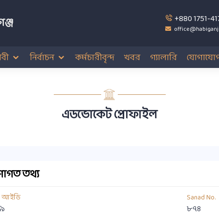
+880 1751-41
ঞ্জ
office@habiganj
বী
নির্বাচন
কর্মচারীবৃন্দ
খবর
গ্যালারি
যোগাযো
এডভোকেট প্রোফাইল
াগত তথ্য
য আইডি
Sanad No.
৯
৮৭৪