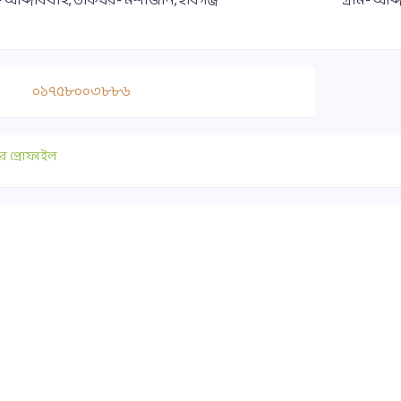
ম- আব্দাবখাই, ডাকঘর- মশাজান, হবিগঞ্জ
গ্রাম- আব
০১৭৫৮০০৩৮৮৬
র প্রোফাইল
াযোগ
গুরুত্বপূর্ণ লিংক
০ ১৭৫১-৪১৭৭৯০
সুপ্রীমকোর্ট বাংলাদেশ
ice@habiganjbar.com.bd
আইন ও বিচার বিভাগ