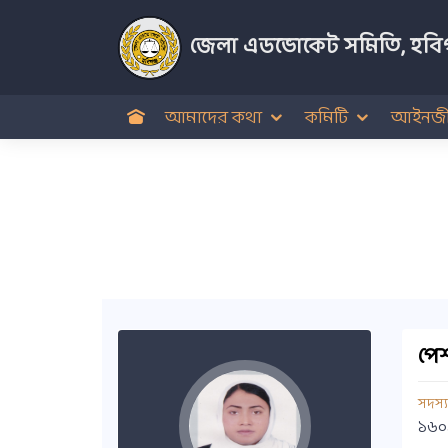
জেলা এডভোকেট সমিতি, হবিগ
আমাদের কথা
কমিটি
আইনজী
পেশ
সদস্
১৬০